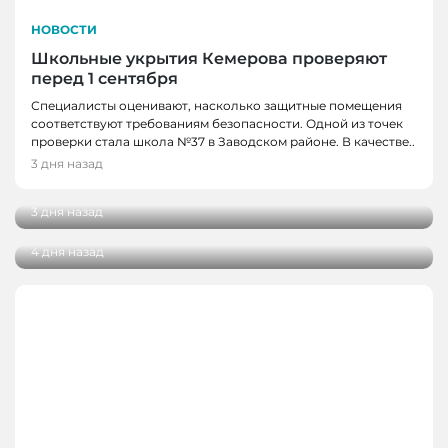
НОВОСТИ
Школьные укрытия Кемерова проверяют
перед 1 сентября
Специалисты оценивают, насколько защитные помещения
соответствуют требованиям безопасности. Одной из точек
НОВОСТИ, НОВОСТИ КЕМЕРОВО
проверки стала школа №37 в Заводском районе. В качестве..
Три автобуса в Кемерове начнут
3 дня назад
НОВОСТИ
останавливаться в деревне Красная
В Кузбассе наградили лучших тренеров,
3 дня назад
спортсменов и ветеранов отрасли
4 дня назад