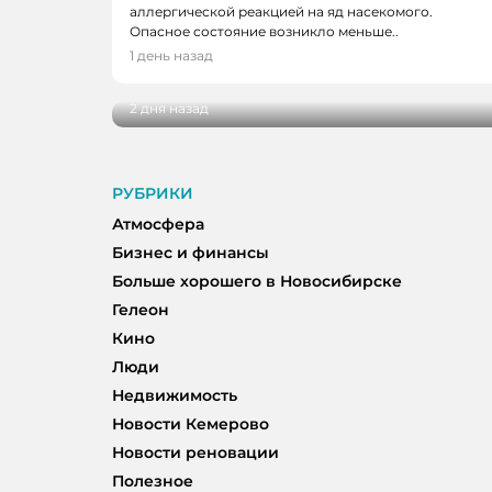
аллергической реакцией на яд насекомого.
НОВОСТИ
Опасное состояние возникло меньше..
В Кузбассе наградили лучших тренеро
1 день назад
ветеранов отрасли
2 дня назад
РУБРИКИ
Атмосфера
Бизнес и финансы
Больше хорошего в Новосибирске
Гелеон
Кино
Люди
Недвижимость
Новости Кемерово
Новости реновации
Полезное