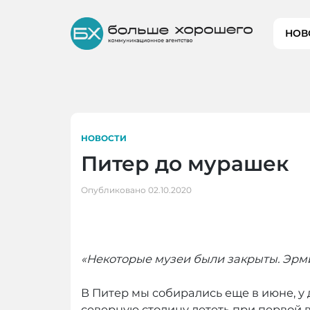
Skip
to
НОВ
content
НОВОСТИ
Питер до мурашек
Опубликовано
02.10.2020
«Некоторые музеи были закрыты. Эрмит
В Питер мы собирались еще в июне, у 
северную столицу лететь при первой