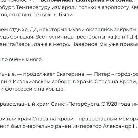
бург. Температуру измеряли только в аэропорту К
ов, справки не нужны были.
м отдыхе. Да, некоторые музеи оказались закрыты. 
редь большая. Все гостиницы, рестораны, кафе и Т
анитайзеры, даже в метро. Наверное, мы уже привык
ыло очень много.
льные, — продолжает Екатерина. — Питер – город-р
 в Исаакиевском соборе, в храме Спаса на Крови, 
ли фотосессию на крыше.
авославный храм Санкт-Петербурга. С 1928 года име
ви или храм Спаса на Крови – православный мемори
ения был смертельно ранен император Александр II.