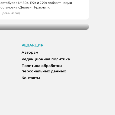
автобусов №182э, 197э и 279э добавят новую
 КЕМЕРОВО
остановку «Деревня Красная»..
0 школьников получили помощь перед
1 день назад
м
РЕДАКЦИЯ
Авторам
Редакционная политика
Политика обработки
персональных данных
Контакты