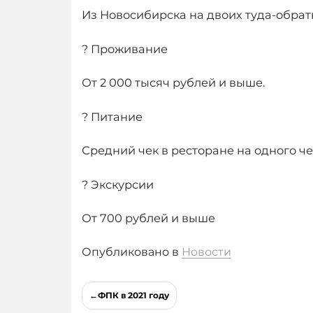
Из Новосибирска на двоих туда-обратн
? Проживание
От 2 000 тысяч рублей и выше.
? Питание
Средний чек в ресторане на одного чел
? Экскурсии
От 700 рублей и выше
Опубликовано в
Новости
Навигация
ФПК в 2021 году
по