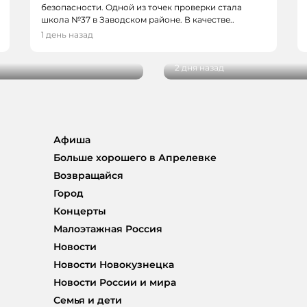
безопасности. Одной из точек проверки стала
НОВОСТИ, НОВОСТИ
школа №37 в Заводском районе. В качестве..
в, спортсменов и
В Кемерове более 28
1 день назад
новым учебным годо
2 дня назад
Афиша
Больше хорошего в Апрелевке
Возвращайся
Город
Концерты
Малоэтажная Россия
Новости
Новости Новокузнецка
Новости России и мира
Семья и дети