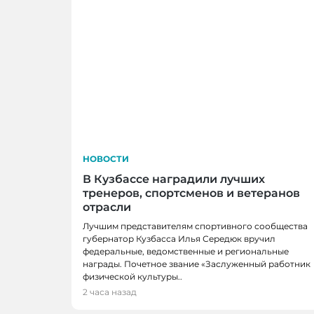
НОВОСТИ
В Кузбассе наградили лучших
тренеров, спортсменов и ветеранов
отрасли
Лучшим представителям спортивного сообщества
губернатор Кузбасса Илья Середюк вручил
федеральные, ведомственные и региональные
награды. Почетное звание «Заслуженный работник
физической культуры..
НОВОСТИ
2 часа назад
В Кузбассе школы здоровья посетили 