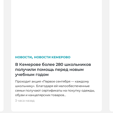
,
НОВОСТИ
НОВОСТИ КЕМЕРОВО
В Кемерове более 280 школьников
получили помощь перед новым
учебным годом
Проходит акция «Первое сентября — каждому
школьнику». Благодаря ей малообеспеченные
семьи получают сертификаты на покупку одежды,
обуви и канцелярских товаров…
НОВОСТИ
3 часа назад
В Кузбассе начались 
более 100 000 человек
аграриев