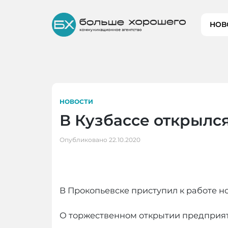
Skip
to
НОВ
content
НОВОСТИ
В Кузбассе открылс
Опубликовано
22.10.2020
В Прокопьевске приступил к работе 
О торжественном открытии предприят