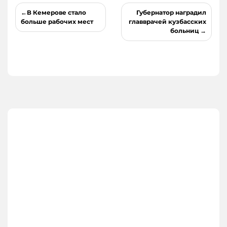
Навигация
В Кемерове стало
Губернатор наградил
по
больше рабочих мест
главврачей кузбасских
больниц
записям