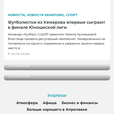
,
,
НОВОСТИ
НОВОСТИ КЕМЕРОВО
СПОРТ
Футболистки из Кемерова впервые сыграют
в финале Юношеской лиги
Команда «Кузбасс-СШОР-девочки» Ирины Кузнецовой
блестяще провела регулярный чемпионат. Кемеровчанки не
потерпели ни одного поражения и уверенно заняли первое
НОВОСТИ
место в..
В Кузбассе школы здоровья посетили более
6 часов назад
НОВОСТИ
100 000 человек
В Кузбассе начались дополнительные
7 часов назад
поставки топлива для аграриев
7 часов назад
РУБРИКИ
Атмосфера
Афиша
Бизнес и финансы
Больше хорошего в Апрелевке