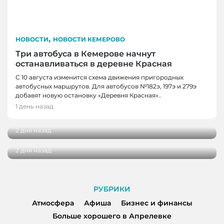
,
НОВОСТИ
НОВОСТИ КЕМЕРОВО
Три автобуса в Кемерове начнут
останавливаться в деревне Красная
С 10 августа изменится схема движения пригородных
автобусных маршрутов. Для автобусов №182э, 197э и 279э
НОВОСТИ
добавят новую остановку «Деревня Красная»..
НОВОСТИ, НОВОСТИ КЕМЕРОВО
В Кузбассе наградили лучших тренеров,
1 день назад
спортсменов и ветеранов отрасли
В Кемерове более 280 школьников
получили помощь перед новым учебным
2 дня назад
годом
2 дня назад
РУБРИКИ
Атмосфера
Афиша
Бизнес и финансы
Больше хорошего в Апрелевке