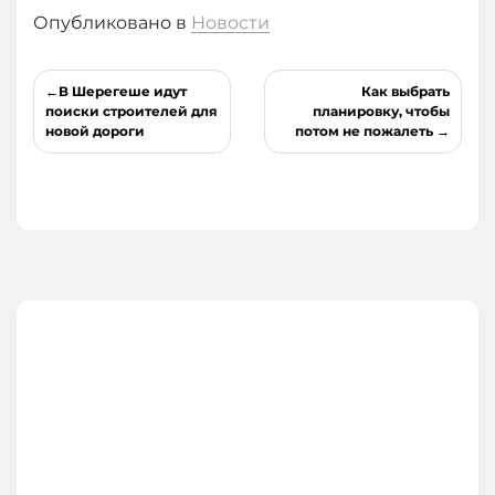
Опубликовано в
Новости
Навигация
В Шерегеше идут
Как выбрать
по
поиски строителей для
планировку, чтобы
новой дороги
потом не пожалеть
записям