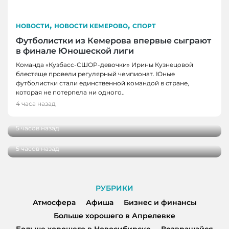
,
,
НОВОСТИ
НОВОСТИ КЕМЕРОВО
СПОРТ
Футболистки из Кемерова впервые сыграют
в финале Юношеской лиги
Команда «Кузбасс-СШОР-девочки» Ирины Кузнецовой
блестяще провели регулярный чемпионат. Юные
футболистки стали единственной командой в стране,
НОВОСТИ
которая не потерпела ни одного..
В Кузбассе школы здоровья посетили более
4 часа назад
НОВОСТИ
100 000 человек
В Кузбассе начались дополнительные
5 часов назад
поставки топлива для аграриев
5 часов назад
РУБРИКИ
Атмосфера
Афиша
Бизнес и финансы
Больше хорошего в Апрелевке