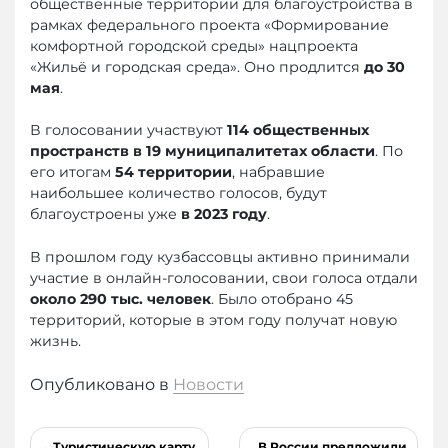
общественные территории для благоустройства в
рамках федерального проекта «Формирование
комфортной городской среды» нацпроекта
«Жильё и городская среда». Оно продлится
до 30
мая
.
В голосовании участвуют
114 общественных
пространств в 19 муниципалитетах области
. По
его итогам
54 территории
, набравшие
наибольшее количество голосов, будут
благоустроены уже
в 2023 году
.
В прошлом году кузбассовцы активно принимали
участие в онлайн-голосовании, свои голоса отдали
около 290 тыс. человек
. Было отобрано 45
территорий, которые в этом году получат новую
жизнь.
Опубликовано в
Новости
Навигация
Туристическую карту
В России предложили