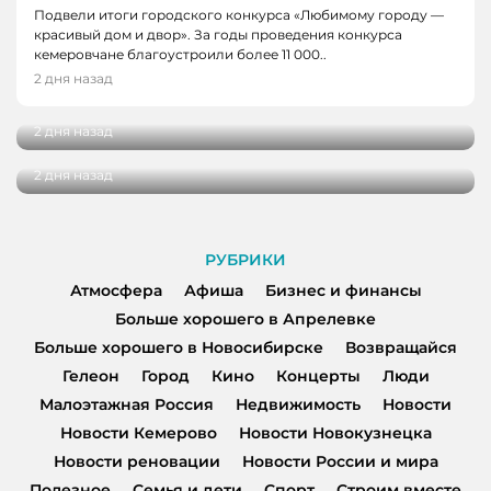
Подвели итоги городского конкурса «Любимому городу —
НОВОКУЗНЕЦКА
красивый дом и двор». За годы проведения конкурса
29 кузбасских студентов получат по
кемеровчане благоустроили более 11 000..
НОВОСТИ, НОВОСТИ КЕМЕРОВО
миллиону рублей на реализацию своих
2 дня назад
проектов
Дополнительные шаттлы организуют в
Кемерове в день проведения фестиваля
2 дня назад
«Небофест»
2 дня назад
РУБРИКИ
Атмосфера
Афиша
Бизнес и финансы
Больше хорошего в Апрелевке
Больше хорошего в Новосибирске
Возвращайся
Гелеон
Город
Кино
Концерты
Люди
Малоэтажная Россия
Недвижимость
Новости
Новости Кемерово
Новости Новокузнецка
Новости реновации
Новости России и мира
Полезное
Семья и дети
Спорт
Строим вместе