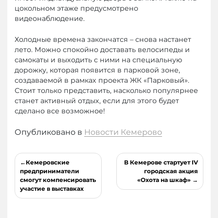
цокольном этаже предусмотрено
видеонаблюдение.
Холодные времена закончатся – снова настанет
лето. Можно спокойно доставать велосипеды и
самокаты и выходить с ними на специальную
дорожку, которая появится в парковой зоне,
создаваемой в рамках проекта ЖК «Парковый».
Стоит только представить, насколько популярнее
станет активный отдых, если для этого будет
сделано все возможное!
Опубликовано в
Новости Кемерово
Навигация
Кемеровские
В Кемерове стартует IV
по
предприниматели
городская акция
смогут компенсировать
«Охота на шкаф»
записям
участие в выставках