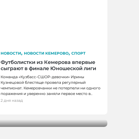
,
,
НОВОСТИ
НОВОСТИ КЕМЕРОВО
СПОРТ
Футболистки из Кемерова впервые
сыграют в финале Юношеской лиги
Команда «Кузбасс-СШОР-девочки» Ирины
Кузнецовой блестяще провела регулярный
чемпионат. Кемеровчанки не потерпели ни одного
КЕМЕРОВО, НОВОСТИ
поражения и уверенно заняли первое место в..
2 дня назад
ов получат по миллиону рублей на
оектов