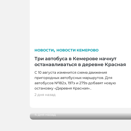
,
НОВОСТИ
НОВОСТИ КЕМЕРОВО
Три автобуса в Кемерове начнут
останавливаться в деревне Красная
С 10 августа изменится схема движения
пригородных автобусных маршрутов. Для
автобусов №182э, 197э и 279э добавят новую
остановку «Деревня Красная»..
НОВОСТИ, НОВОСТИ КЕМЕРОВО
2 дня назад
В Кемерове выбрали лучшую практику
жителей
4 дня назад