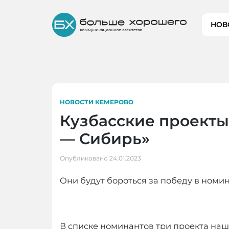
Skip
to
НОВ
content
НОВОСТИ КЕМЕРОВО
Кузбасские проекты
— Сибирь»
Опубликовано
24.01.2023
Они будут бороться за победу в ном
В списке номинантов три проекта наш