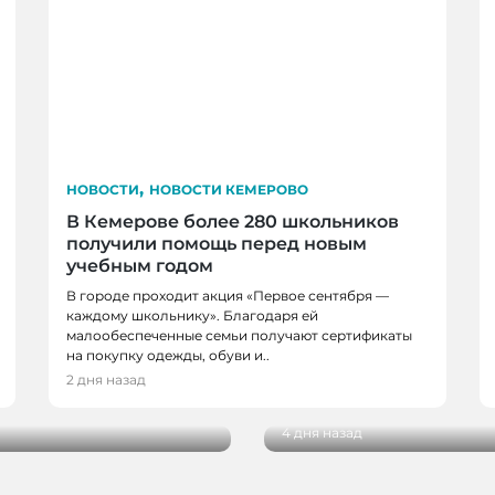
,
НОВОСТИ
НОВОСТИ КЕМЕРОВО
В Кемерове более 280 школьников
получили помощь перед новым
учебным годом
В городе проходит акция «Первое сентября —
НОВОСТИ, НОВОСТИ 
каждому школьнику». Благодаря ей
малообеспеченные семьи получают сертификаты
НОВОКУЗНЕЦКА
на покупку одежды, обуви и..
 благоустройства от
29 кузбасских студент
2 дня назад
реализацию своих пр
4 дня назад