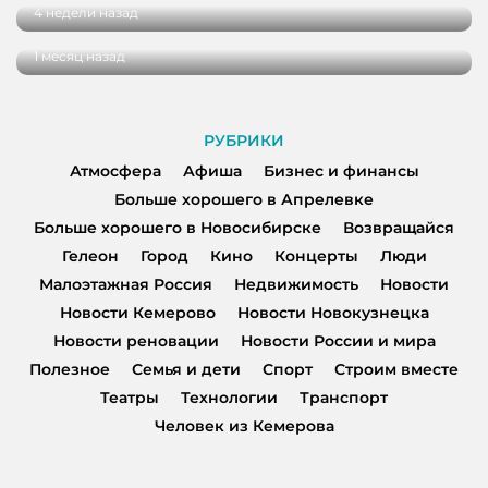
Вкусная шаурма в Кемерове: сравнили
4 недели назад
четыре популярных заведения
1 месяц назад
РУБРИКИ
Атмосфера
Афиша
Бизнес и финансы
Больше хорошего в Апрелевке
Больше хорошего в Новосибирске
Возвращайся
Гелеон
Город
Кино
Концерты
Люди
Малоэтажная Россия
Недвижимость
Новости
Новости Кемерово
Новости Новокузнецка
Новости реновации
Новости России и мира
Полезное
Семья и дети
Спорт
Строим вместе
Театры
Технологии
Транспорт
Человек из Кемерова