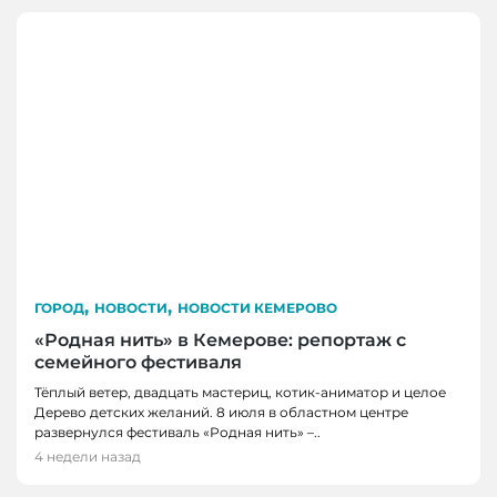
,
,
ГОРОД
НОВОСТИ
НОВОСТИ КЕМЕРОВО
«Родная нить» в Кемерове: репортаж с
семейного фестиваля
Тёплый ветер, двадцать мастериц, котик-аниматор и целое
Дерево детских желаний. 8 июля в областном центре
ГОРОД
развернулся фестиваль «Родная нить» –..
Когда время замедляется: как Кемерово
4 недели назад
ГОРОД
встречает импрессионизм