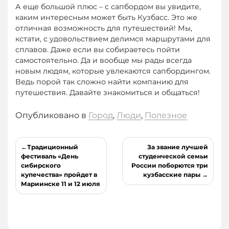
А еще большой плюс – с сапбордом вы увидите,
каким интересным может быть Кузбасс. Это же
отличная возможность для путешествий! Мы,
кстати, с удовольствием делимся маршрутами для
сплавов. Даже если вы собираетесь пойти
самостоятельно. Да и вообще мы рады всегда
новым людям, которые увлекаются сапбордингом.
Ведь порой так сложно найти компанию для
путешествия. Давайте знакомиться и общаться!
Опубликовано в
Город
,
Люди
,
Полезное
Навигация
Традиционный
За звание лучшей
по
фестиваль «День
студенческой семьи
сибирского
России поборются три
записям
купечества» пройдет в
кузбасские пары
Мариинске 11 и 12 июля