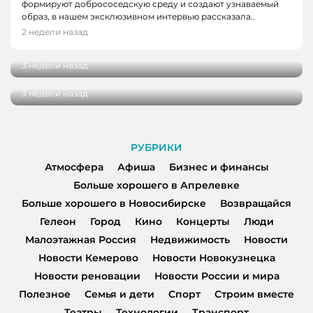
формируют добрососедскую среду и создают узнаваемый
ЛЮДИ
образ, в нашем эксклюзивном интервью рассказала..
ГОРОД, НОВОСТИ, НОВОСТИ КЕМЕРОВО
От мечты до работы с десятками учеников:
2 недели назад
интервью с тренером по конному спорту
«Культураль»: искусство, музыка и
творчество объединили кемеровчан в арт-
3 недели назад
пространстве «Редакция»
3 недели назад
РУБРИКИ
Атмосфера
Афиша
Бизнес и финансы
Больше хорошего в Апрелевке
Больше хорошего в Новосибирске
Возвращайся
Гелеон
Город
Кино
Концерты
Люди
Малоэтажная Россия
Недвижимость
Новости
Новости Кемерово
Новости Новокузнецка
Новости реновации
Новости России и мира
Полезное
Семья и дети
Спорт
Строим вместе
Театры
Технологии
Транспорт