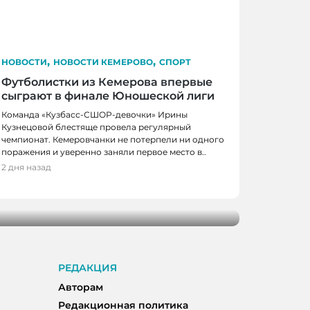
,
,
НОВОСТИ
НОВОСТИ КЕМЕРОВО
СПОРТ
Футболистки из Кемерова впервые
сыграют в финале Юношеской лиги
Команда «Кузбасс-СШОР-девочки» Ирины
Кузнецовой блестяще провела регулярный
чемпионат. Кемеровчанки не потерпели ни одного
КЕМЕРОВО, НОВОСТИ
поражения и уверенно заняли первое место в..
2 дня назад
ов получат по миллиону рублей на
оектов
РЕДАКЦИЯ
Авторам
Редакционная политика