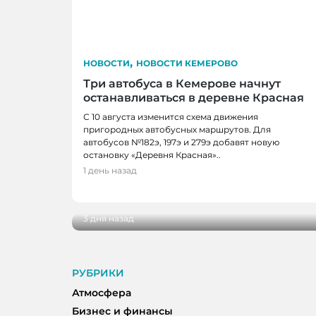
,
НОВОСТИ
НОВОСТИ КЕМЕРОВО
Три автобуса в Кемерове начнут
останавливаться в деревне Красная
С 10 августа изменится схема движения
пригородных автобусных маршрутов. Для
автобусов №182э, 197э и 279э добавят новую
остановку «Деревня Красная»..
НОВОСТИ, НОВОСТИ КЕМЕРОВО
1 день назад
В Кемерове выбрали лучшую практику
жителей
3 дня назад
РУБРИКИ
Атмосфера
Бизнес и финансы