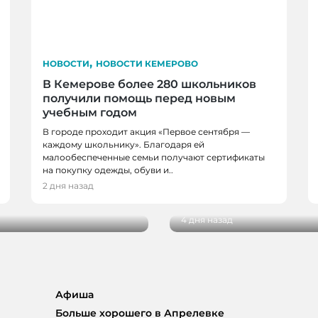
,
НОВОСТИ
НОВОСТИ КЕМЕРОВО
В Кемерове более 280 школьников
получили помощь перед новым
учебным годом
В городе проходит акция «Первое сентября —
НОВОСТИ, НОВОСТИ 
каждому школьнику». Благодаря ей
малообеспеченные семьи получают сертификаты
НОВОКУЗНЕЦКА
на покупку одежды, обуви и..
 благоустройства от
29 кузбасских студент
2 дня назад
реализацию своих пр
4 дня назад
Афиша
Больше хорошего в Апрелевке