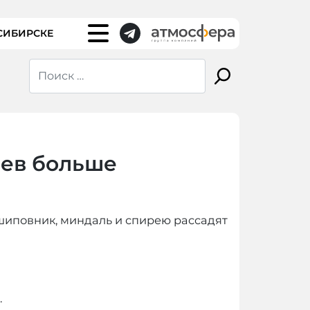
СИБИРСКЕ
ьев больше
, шиповник, миндаль и спирею рассадят
.