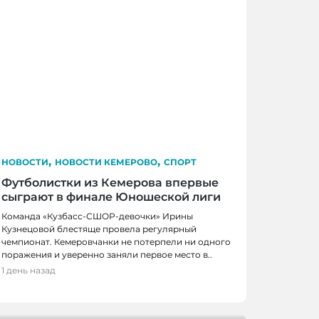
,
,
НОВОСТИ
НОВОСТИ КЕМЕРОВО
СПОРТ
Футболистки из Кемерова впервые
сыграют в финале Юношеской лиги
Команда «Кузбасс-СШОР-девочки» Ирины
Кузнецовой блестяще провела регулярный
чемпионат. Кемеровчанки не потерпели ни одного
КЕМЕРОВО, НОВОСТИ
поражения и уверенно заняли первое место в..
1 день назад
ов получат по миллиону рублей на
оектов