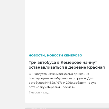
,
НОВОСТИ
НОВОСТИ КЕМЕРОВО
Три автобуса в Кемерове начнут
останавливаться в деревне Красная
С 10 августа изменится схема движения
пригородных автобусных маршрутов. Для
автобусов №182э, 197э и 279э добавят новую
остановку «Деревня Красная»..
НОВОСТИ, НОВОСТИ КЕМЕРОВО
7 часов назад
В Кемерове выбрали лучшую практику
жителей
2 дня назад