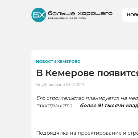
Skip
to
НОВ
content
НОВОСТИ КЕМЕРОВО
В Кемерове появитс
Опубликовано
06.12.2023
Его строительство планируется на н
пространства —
более 91 тысячи ква
Подрядчика на проектирование и стр