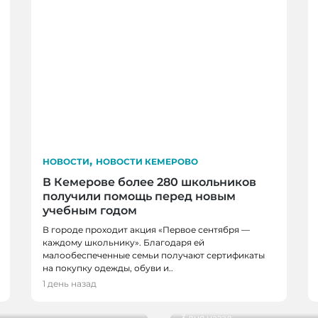
,
НОВОСТИ
НОВОСТИ КЕМЕРОВО
В Кемерове более 280 школьников
получили помощь перед новым
учебным годом
В городе проходит акция «Первое сентября —
НОВОСТИ, НОВОСТИ 
каждому школьнику». Благодаря ей
малообеспеченные семьи получают сертификаты
НОВОКУЗНЕЦКА
на покупку одежды, обуви и..
 благоустройства от
29 кузбасских студент
1 день назад
реализацию своих пр
3 дня назад