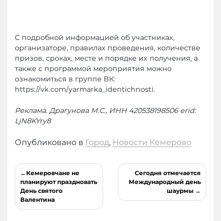
С подробной информацией об участниках,
организаторе, правилах проведения, количестве
призов, сроках, месте и порядке их получения, а
также с программой мероприятия можно
ознакомиться в группе ВК:
https://vk.com/yarmarka_identichnosti.
Реклама. Драгунова М.С., ИНН 420538198506 erid:
LjN8KYry8
Опубликовано в
Город
,
Новости Кемерово
Навигация
Кемеровчане не
Сегодня отмечается
по
планируют праздновать
Международный день
День святого
шаурмы
записям
Валентина