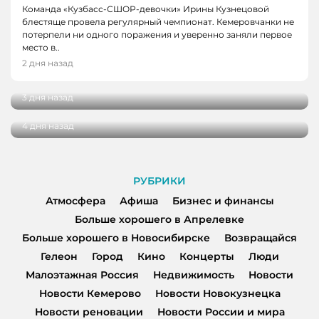
Команда «Кузбасс-СШОР-девочки» Ирины Кузнецовой
блестяще провела регулярный чемпионат. Кемеровчанки не
потерпели ни одного поражения и уверенно заняли первое
НОВОСТИ, НОВОСТИ КЕМЕРОВО, НОВОСТИ
НОВОСТИ, НОВОСТИ КЕМЕРОВО
место в..
НОВОКУЗНЕЦКА
В Кемерове выбрали лучшую практику
2 дня назад
благоустройства от жителей
29 кузбасских студентов получат по
миллиону рублей на реализацию своих
3 дня назад
проектов
4 дня назад
РУБРИКИ
Атмосфера
Афиша
Бизнес и финансы
Больше хорошего в Апрелевке
Больше хорошего в Новосибирске
Возвращайся
Гелеон
Город
Кино
Концерты
Люди
Малоэтажная Россия
Недвижимость
Новости
Новости Кемерово
Новости Новокузнецка
Новости реновации
Новости России и мира