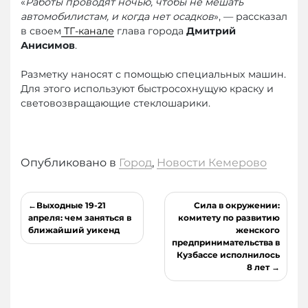
«
Работы проводят ночью, чтобы не мешать
автомобилистам, и когда нет осадков
», — рассказал
в своем
ТГ-канале
глава города
Дмитрий
Анисимов
.
Разметку наносят с помощью специальных машин.
Для этого используют быстросохнущую краску и
световозвращающие стеклошарики.
Опубликовано в
Город
,
Новости Кемерово
Навигация
Выходные 19-21
Сила в окружении:
по
апреля: чем заняться в
комитету по развитию
ближайший уикенд
женского
записям
предпринимательства в
Кузбассе исполнилось
8 лет