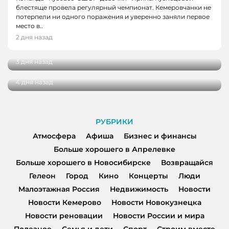
блестяще провела регулярный чемпионат. Кемеровчанки не
потерпели ни одного поражения и уверенно заняли первое
НОВОСТИ, НОВОСТИ КЕМЕРОВО, НОВОСТИ
НОВОСТИ, НОВОСТИ КЕМЕРОВО
место в..
НОВОКУЗНЕЦКА
В Кемерове выбрали лучшую практику
2 дня назад
благоустройства от жителей
29 кузбасских студентов получат по
миллиону рублей на реализацию своих
3 дня назад
проектов
4 дня назад
РУБРИКИ
Атмосфера
Афиша
Бизнес и финансы
Больше хорошего в Апрелевке
Больше хорошего в Новосибирске
Возвращайся
Гелеон
Город
Кино
Концерты
Люди
Малоэтажная Россия
Недвижимость
Новости
Новости Кемерово
Новости Новокузнецка
Новости реновации
Новости России и мира
Полезное
Семья и дети
Спорт
Строим вместе