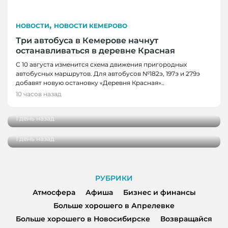
,
НОВОСТИ
НОВОСТИ КЕМЕРОВО
Три автобуса в Кемерове начнут
останавливаться в деревне Красная
С 10 августа изменится схема движения пригородных
автобусных маршрутов. Для автобусов №182э, 197э и 279э
НОВОСТИ
добавят новую остановку «Деревня Красная»..
НОВОСТИ, НОВОСТИ КЕМЕРОВО
В Кузбассе наградили лучших тренеров,
10 часов назад
спортсменов и ветеранов отрасли
В Кемерове более 280 школьников
получили помощь перед новым учебным
1 день назад
годом
1 день назад
РУБРИКИ
Атмосфера
Афиша
Бизнес и финансы
Больше хорошего в Апрелевке
Больше хорошего в Новосибирске
Возвращайся