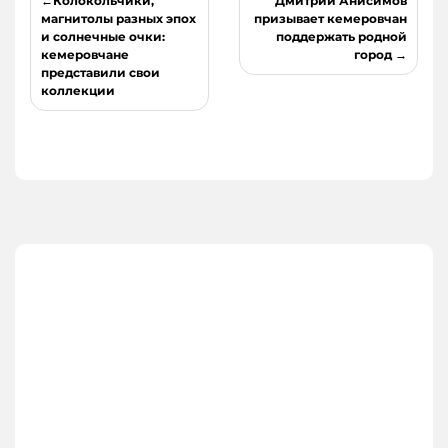
Колокольчики,
Дмитрий Анисимов
по
магнитолы разных эпох
призывает кемеровчан
и солнечные очки:
поддержать родной
записям
кемеровчане
город
представили свои
коллекции