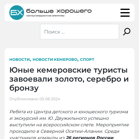
Skip
to
content
,
,
НОВОСТИ
НОВОСТИ КЕМЕРОВО
СПОРТ
Юные кемеровские туристы
завоевали золото, серебро и
бронзу
Опубликовано
05.08.2024
Ребята из Центра детского и юношеского туризма
и экскурсий им. Ю. Двужильного успешно
выступили на всероссийском слете. Мероприятие
проходило в Северной Осетии-Алании. Среди
участников команды из
26 регионов России
.