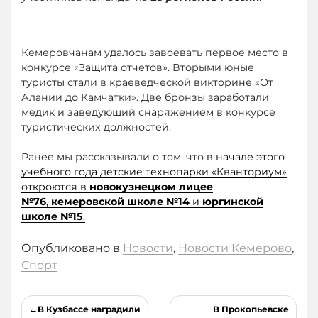
Кемеровчанам удалось завоевать первое место в
конкурсе «Защита отчетов». Вторыми юные
туристы стали в краеведческой викторине «От
Алании до Камчатки». Две бронзы заработали
медик и заведующий снаряжением в конкурсе
туристических должностей.
Ранее мы рассказывали о том, что
в начале этого
учебного года детские технопарки «Кванториум»
откроются в
новокузнецком лицее
№76
,
кемеровской школе №14
и
юргинской
школе №15
.
Опубликовано в
Новости
,
Новости Кемерово
,
Спорт
Навигация
В Кузбассе наградили
В Прокопьевске