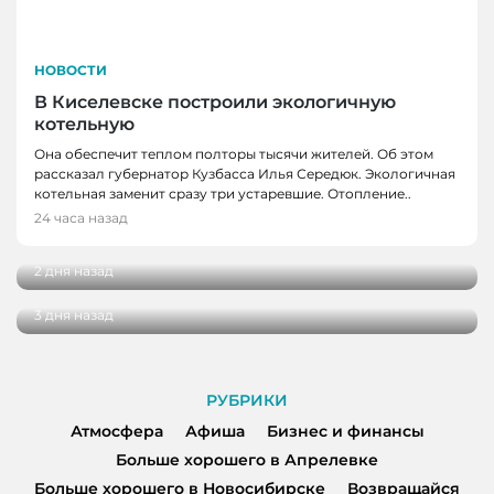
НОВОСТИ
В Киселевске построили экологичную
котельную
Она обеспечит теплом полторы тысячи жителей. Об этом
рассказал губернатор Кузбасса Илья Середюк. Экологичная
НОВОСТИ
котельная заменит сразу три устаревшие. Отопление..
В экоцентре заповедника «Кузнецкий
24 часа назад
НОВОСТИ
Алатау» поселился Сахарок
В Новокузнецке врачи спасли мужчину от
2 дня назад
инфаркта
3 дня назад
РУБРИКИ
Атмосфера
Афиша
Бизнес и финансы
Больше хорошего в Апрелевке
Больше хорошего в Новосибирске
Возвращайся