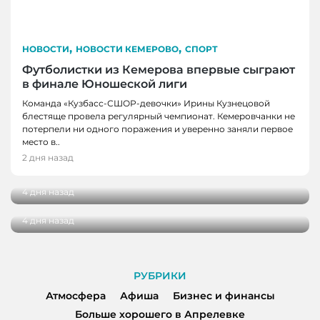
,
,
НОВОСТИ
НОВОСТИ КЕМЕРОВО
СПОРТ
Футболистки из Кемерова впервые сыграют
в финале Юношеской лиги
Команда «Кузбасс-СШОР-девочки» Ирины Кузнецовой
блестяще провела регулярный чемпионат. Кемеровчанки не
потерпели ни одного поражения и уверенно заняли первое
НОВОСТИ, НОВОСТИ КЕМЕРОВО, НОВОСТИ
НОВОСТИ, НОВОСТИ КЕМЕРОВО
место в..
НОВОКУЗНЕЦКА
В Кемерове выбрали лучшую практику
2 дня назад
благоустройства от жителей
29 кузбасских студентов получат по
миллиону рублей на реализацию своих
4 дня назад
проектов
4 дня назад
РУБРИКИ
Атмосфера
Афиша
Бизнес и финансы
Больше хорошего в Апрелевке