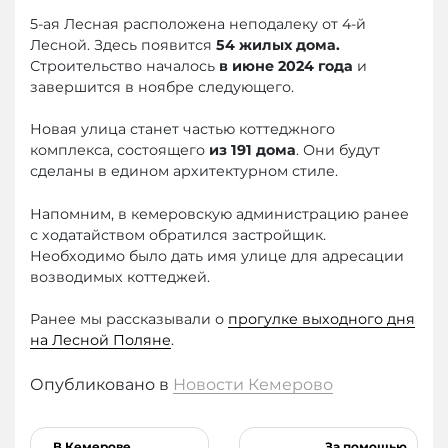
5-ая Лесная расположена неподалеку от 4-й
Лесной. Здесь появится
54 жилых дома.
Строительство началось
в июне 2024 года
и
завершится в ноябре следующего.
Новая улица станет частью коттеджного
комплекса, состоящего
из 191 дома
. Они будут
сделаны в едином архитектурном стиле.
Напомним, в кемеровскую администрацию ранее
с ходатайством обратился застройщик.
Необходимо было дать имя улице для адресации
возводимых коттеджей.
Ранее мы рассказывали о
прогулке выходного дня
на Лесной Поляне
.
Опубликовано в
Новости Кемерово
Навигация
В Кемерове
За помощью