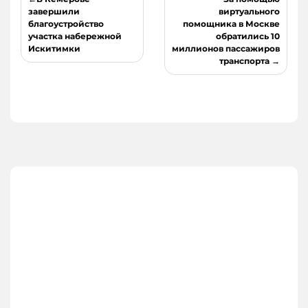
по
завершили
виртуального
благоустройство
помощника в Москве
записям
участка набережной
обратились 10
Искитимки
миллионов пассажиров
транспорта