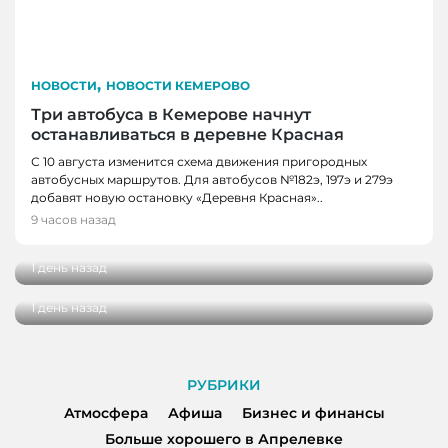
,
НОВОСТИ
НОВОСТИ КЕМЕРОВО
Три автобуса в Кемерове начнут
останавливаться в деревне Красная
С 10 августа изменится схема движения пригородных
автобусных маршрутов. Для автобусов №182э, 197э и 279э
НОВОСТИ
добавят новую остановку «Деревня Красная»..
НОВОСТИ, НОВОСТИ КЕМЕРОВО
В Кузбассе наградили лучших тренеров,
9 часов назад
спортсменов и ветеранов отрасли
В Кемерове более 280 школьников
получили помощь перед новым учебным
1 день назад
годом
1 день назад
РУБРИКИ
Атмосфера
Афиша
Бизнес и финансы
Больше хорошего в Апрелевке