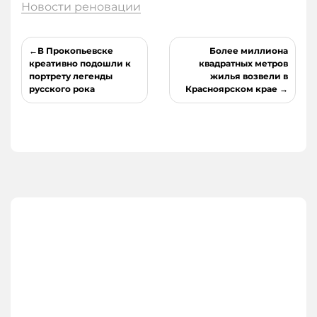
Новости реновации
Навигация
В Прокопьевске
Более миллиона
по
креативно подошли к
квадратных метров
портрету легенды
жилья возвели в
записям
русского рока
Красноярском крае