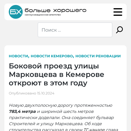
Skip
to
content
,
,
НОВОСТИ
НОВОСТИ КЕМЕРОВО
НОВОСТИ РЕНОВАЦИИ
Боковой проезд улицы
Марковцева в Кемерове
откроют в этом году
Опубликовано
15.10.2024
Новую двухполосную дорогу протяженностью
783,4 метра
и шириной шесть метров
практически доделали. Она соединяет бульвар
Строителей и улицу Марковцева. Об ходе
строительства рассказал в своем
ТГ-канале
глава