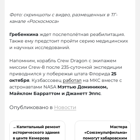
Фото: скриншоты с видео, размещенных в ТГ-
канале «Роскосмоса»
Гребенкина
ждет послеполётная реабилитация.
Также ему предстоит пройти серию медицинских
и научных исследований.
Напомним, корабль Crew Dragon с экипажем
миссии Crew-8 после 235-суточной экспедиции
приводнился у побережья штата Флорида
25
октября
. Кузбассовец
работал
на МКС вместе с
астронавтами NASA
Мэттью Домиником,
Майклом Барраттом и Джанетт Эппс
.
Опубликовано в
Новости
Навигация
Капитальный ремонт
Мастера
по
исторического здания
«Союзмультфильма»
в центе Кемерова
помогут хабаровским