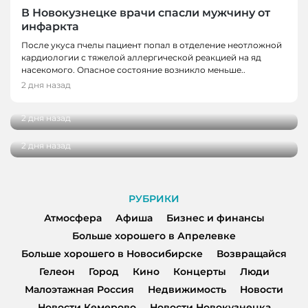
В Новокузнецке врачи спасли мужчину от
инфаркта
После укуса пчелы пациент попал в отделение неотложной
кардиологии с тяжелой аллергической реакцией на яд
НОВОСТИ
насекомого. Опасное состояние возникло меньше..
Школьные укрытия Кемерова проверяют
2 дня назад
НОВОСТИ, НОВОСТИ КЕМЕРОВО
перед 1 сентября
Три автобуса в Кемерове начнут
2 дня назад
останавливаться в деревне Красная
2 дня назад
РУБРИКИ
Атмосфера
Афиша
Бизнес и финансы
Больше хорошего в Апрелевке
Больше хорошего в Новосибирске
Возвращайся
Гелеон
Город
Кино
Концерты
Люди
Малоэтажная Россия
Недвижимость
Новости
Новости Кемерово
Новости Новокузнецка