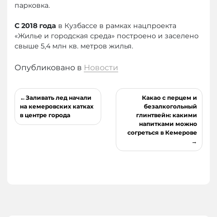
парковка.
С 2018 года
в Кузбассе в рамках нацпроекта
«Жилье и городская среда» построено и заселено
свыше 5,4 млн кв. метров жилья.
Опубликовано в
Новости
Навигация
Заливать лед начали
Какао с перцем и
по
на кемеровских катках
безалкогольный
в центре города
глинтвейн: какими
записям
напитками можно
согреться в Кемерове