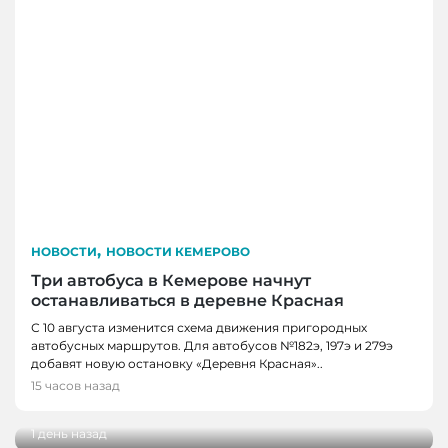
,
НОВОСТИ
НОВОСТИ КЕМЕРОВО
Три автобуса в Кемерове начнут
останавливаться в деревне Красная
С 10 августа изменится схема движения пригородных
автобусных маршрутов. Для автобусов №182э, 197э и 279э
НОВОСТИ
добавят новую остановку «Деревня Красная»..
НОВОСТИ, НОВОСТИ КЕМЕРОВО
В Кузбассе наградили лучших тренеров,
15 часов назад
спортсменов и ветеранов отрасли
В Кемерове более 280 школьников
получили помощь перед новым учебным
1 день назад
годом