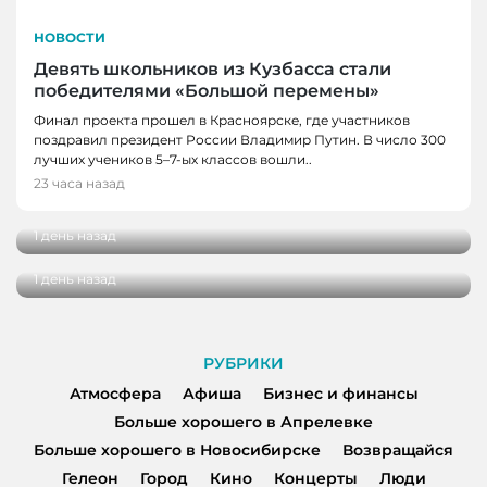
НОВОСТИ
Девять школьников из Кузбасса стали
победителями «Большой перемены»
Финал проекта прошел в Красноярске, где участников
поздравил президент России Владимир Путин. В число 300
НОВОСТИ, НОВОСТИ НОВОКУЗНЕЦКА
лучших учеников 5–7-ых классов вошли..
Поликлиника №6 в Новокузнецке
23 часа назад
НОВОСТИ
ежедневно принимает около 180 пациентов
В Гурьевске завершают обновление
1 день назад
Молодежного центра
1 день назад
РУБРИКИ
Атмосфера
Афиша
Бизнес и финансы
Больше хорошего в Апрелевке
Больше хорошего в Новосибирске
Возвращайся
Гелеон
Город
Кино
Концерты
Люди