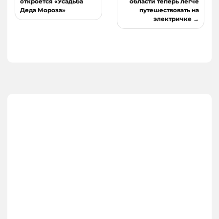
по
откроется «Усадьба
области теперь легче
Деда Мороза»
путешествовать на
записям
электричке