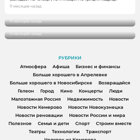
АТМОСФЕРА, НОВОСТИ РОССИИ И МИРА
Памятник Феликсу Дзержинскому открыли
11 месяцев назад
в Омске
Экспертный совет по развитию
архитектурного кода страны предложили
11 месяцев назад
создать в России
11 месяцев назад
РУБРИКИ
Атмосфера
Афиша
Бизнес и финансы
Больше хорошего в Апрелевке
Больше хорошего в Новосибирске
Возвращайся
Гелеон
Город
Кино
Концерты
Люди
Малоэтажная Россия
Недвижимость
Новости
Новости Кемерово
Новости Новокузнецка
Новости реновации
Новости России и мира
Полезное
Семья и дети
Спорт
Строим вместе
Театры
Технологии
Транспорт
Человек из Кемерова