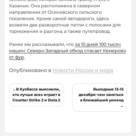
Казанью. Она расположена в северном
направлении от Осиновского сельского
поселения. Кроме самой автодороги, здесь
возвели две разворотные петли с полосами для
торможения и разгона, а также путепровод.
Ранее мы рассказывали, что
за 10 дней 100 тысяч
машин: Северо-Западный обход спасает Кемерово
от фур
.
Опубликовано в
Новости России и мира
Навигация
В Кузбассе выяснили,
Выходные 13-15
по
кто лучше всех играет в
декабря: чем заняться
Counter Strike 2 и Dota 2
в ближайший уикенд
записям