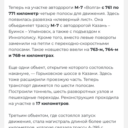
Теперь на участке автодороги
М-7
«Волга»
с 761 по
771 километр
четыре полосы для движения. Здесь
появилась развязка «клеверный лист». Она
объединяет трассу
М-7
с автодорогой Казань –
Буинск – Ульяновск, а также с подъездом к
Иннополису. Кроме того, вместо левые повороты
заменили на петли с переходно-скоростными
полосами. Такое новшество ввели на
763-м, 764-м
и 768-м километрах
.
Еще одни объект, открытие которого состоялось
накануне, — Горьковское шоссе в Казани. Здесь
тоже расширили проезжую часть. Теперь
транспорт движется по шести полосам.
Построили тоннель, шесть разворотных узлов и
пешеходные переходы. Реконструкция проходила
на участке в
17 километров
.
Третьим объектом, где состоялся запуск
движения, стала магистраль длиной более шести
километров, которая связала трассу А-295 с