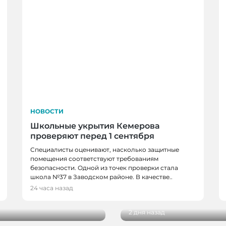
НОВОСТИ
Школьные укрытия Кемерова
проверяют перед 1 сентября
Специалисты оценивают, насколько защитные
помещения соответствуют требованиям
безопасности. Одной из точек проверки стала
НОВОСТИ, НОВОСТИ
школа №37 в Заводском районе. В качестве..
в, спортсменов и
В Кемерове более 28
24 часа назад
новым учебным годо
2 дня назад