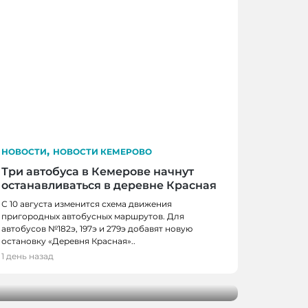
,
НОВОСТИ
НОВОСТИ КЕМЕРОВО
Три автобуса в Кемерове начнут
останавливаться в деревне Красная
С 10 августа изменится схема движения
пригородных автобусных маршрутов. Для
автобусов №182э, 197э и 279э добавят новую
 КЕМЕРОВО
остановку «Деревня Красная»..
0 школьников получили помощь перед
1 день назад
м