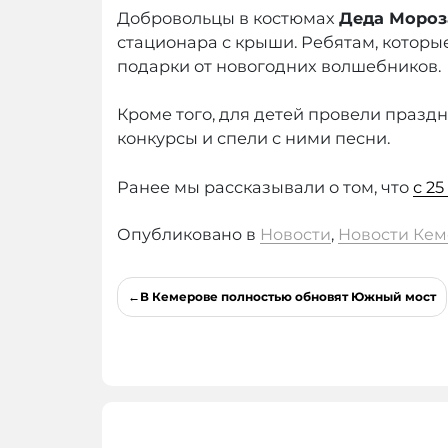
Добровольцы в костюмах
Деда Мороз
стационара с крыши. Ребятам, которы
подарки от новогодних волшебников.
Кроме того, для детей провели празд
конкурсы и спели с ними песни.
Ранее мы рассказывали о том, что
с 2
Опубликовано в
Новости
,
Новости Кем
Навигация
В Кемерове полностью обновят Южный мост
по
записям