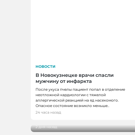
НОВОСТИ
В Новокузнецке врачи спасли
мужчину от инфаркта
После укуса пчелы пациент попал в отделение
неотложной кардиологии с тяжелой
аллергической реакцией на яд насекомого.
НОВОСТИ
Опасное состояние возникло меньше..
В Кузбассе наградили лучших тренеро
24 часа назад
ветеранов отрасли
2 дня назад