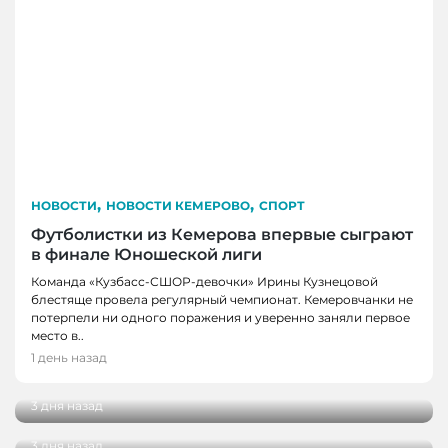
,
,
НОВОСТИ
НОВОСТИ КЕМЕРОВО
СПОРТ
Футболистки из Кемерова впервые сыграют
в финале Юношеской лиги
Команда «Кузбасс-СШОР-девочки» Ирины Кузнецовой
блестяще провела регулярный чемпионат. Кемеровчанки не
потерпели ни одного поражения и уверенно заняли первое
НОВОСТИ, НОВОСТИ КЕМЕРОВО, НОВОСТИ
НОВОСТИ, НОВОСТИ КЕМЕРОВО
место в..
НОВОКУЗНЕЦКА
В Кемерове выбрали лучшую практику
1 день назад
благоустройства от жителей
29 кузбасских студентов получат по
миллиону рублей на реализацию своих
3 дня назад
проектов
3 дня назад