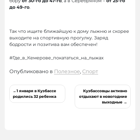
бору
от 30-го до 47-го
, а в Серебряном –
от 25-го
до 49-го
.
Так что ищите ближайшую к дому лыжню и скорее
выходите на спортивную прогулку. Заряд
бодрости и позитива вам обеспечен!
#Где_в_Кемерове_покататься_на_лыжах
Опубликовано в
Полезное
,
Спорт
Навигация
1 января в Кузбассе
Кузбассовцы активно
по
родились 32 ребенка
отдыхают в новогодние
выходные
записям