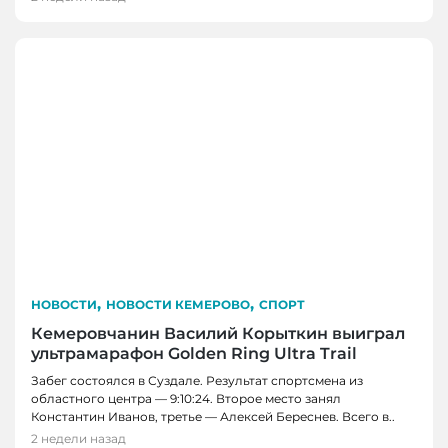
,
,
НОВОСТИ
НОВОСТИ КЕМЕРОВО
СПОРТ
Кемеровчанин Василий Корыткин выиграл
ультрамарафон Golden Ring Ultra Trail
Забег состоялся в Суздале. Результат спортсмена из
ПОЛЕЗНОЕ
областного центра — 9:10:24. Второе место занял
Полезно ли ничего не делать: кемеровский
Константин Иванов, третье — Алексей Береснев. Всего в..
НОВОСТИ, НОВОСТИ КЕМЕРОВО, СПОРТ
психолог рассказала об отдыхе без чувства
2 недели назад