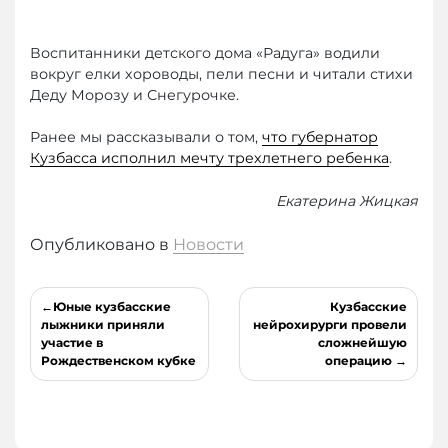
Воспитанники детского дома «Радуга» водили
вокруг елки хороводы, пели песни и читали стихи
Деду Морозу и Снегурочке.
Ранее мы рассказывали о том,
что губернатор
Кузбасса исполнил мечту трехлетнего ребенка
.
Екатерина Жицкая
Опубликовано в
Новости
Навигация
Юные кузбасские
Кузбасские
по
лыжники приняли
нейрохирурги провели
участие в
сложнейшую
записям
Рождественском кубке
операцию