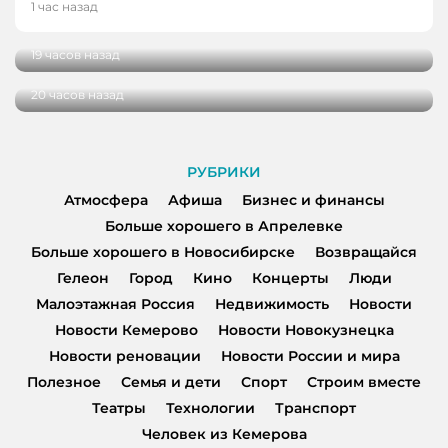
В Кузбассе наградили лучших тренеров,
1 час назад
спортсменов и ветеранов отрасли
В Кемерове более 280 школьников
получили помощь перед новым учебным
19 часов назад
годом
20 часов назад
РУБРИКИ
Атмосфера
Афиша
Бизнес и финансы
Больше хорошего в Апрелевке
Больше хорошего в Новосибирске
Возвращайся
Гелеон
Город
Кино
Концерты
Люди
Малоэтажная Россия
Недвижимость
Новости
Новости Кемерово
Новости Новокузнецка
Новости реновации
Новости России и мира
Полезное
Семья и дети
Спорт
Строим вместе
Театры
Технологии
Транспорт
Человек из Кемерова