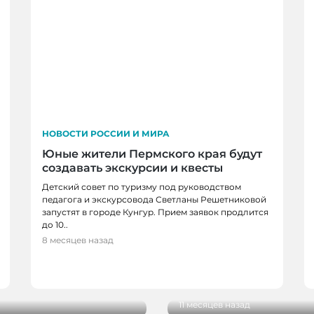
НОВОСТИ РОССИИ И МИРА
Юные жители Пермского края будут
создавать экскурсии и квесты
Детский совет по туризму под руководством
педагога и экскурсовода Светланы Решетниковой
запустят в городе Кунгур. Прием заявок продлится
до 10..
8 месяцев назад
АТМОСФЕРА, НОВОСТ
Экспертный совет по 
рыли в Омске
предложили создать в
11 месяцев назад