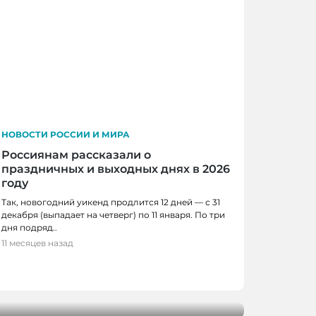
НОВОСТИ РОССИИ И МИРА
Россиянам рассказали о
праздничных и выходных днях в 2026
году
Так, новогодний уикенд продлится 12 дней — с 31
декабря (выпадает на четверг) по 11 января. По три
дня подряд..
11 месяцев назад
И РОССИИ И МИРА
развитию архитектурного кода страны
 России