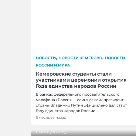
,
,
НОВОСТИ
НОВОСТИ КЕМЕРОВО
НОВОСТИ
РОССИИ И МИРА
Кемеровские студенты стали
участниками церемонии открытия
Года единства народов России
В рамках федерального просветительского
марафона «Россия — семья семей» президент
страны Владимир Путин официально дал старт
Году единства народов России…
НОВОСТИ РОССИИ И МИРА
6 месяцев назад
Памятник Феликсу Дзержинскому отк
11 месяцев назад