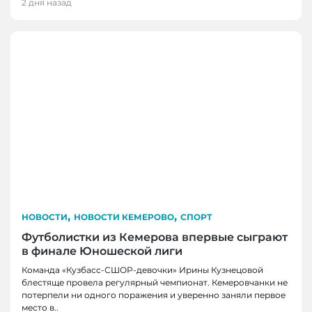
2 дня назад
,
,
НОВОСТИ
НОВОСТИ КЕМЕРОВО
СПОРТ
Футболистки из Кемерова впервые сыграют
в финале Юношеской лиги
Команда «Кузбасс-СШОР-девочки» Ирины Кузнецовой
блестяще провела регулярный чемпионат. Кемеровчанки не
потерпели ни одного поражения и уверенно заняли первое
НОВОСТИ, НОВОСТИ КЕМЕРОВО, НОВОСТИ
НОВОСТИ, НОВОСТИ КЕМЕРОВО
место в..