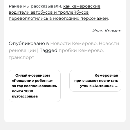
Ранее мы рассказывали,
как кемеровские
водители автобусов и троллейбусов
перевоплотились в новогодних персонажей
.
Иван Крамер
Опубликовано в
Новости Кемерово
,
Новости
реновации
|
Tagged
пробки Кемерово
,
транспорт
Навигация
Онлайн-сервисом
Кемеровчан
по
«Рождение ребенка»
приглашают посчитать
за год воспользовались
уток в «Антошке»
записям
почти 7000
кузбассовцев