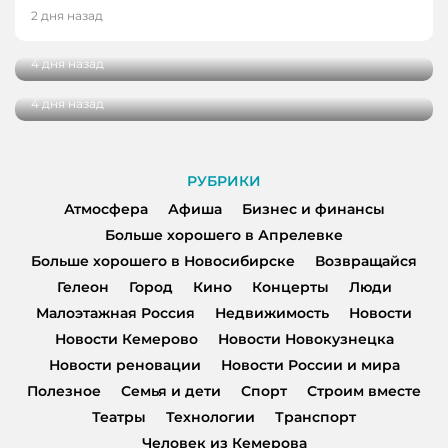
НОВОКУЗНЕЦКА
В Кемерове выбрали лучшую практику
2 дня назад
благоустройства от жителей
29 кузбасских студентов получат по
миллиону рублей на реализацию своих
4 дня назад
проектов
4 дня назад
РУБРИКИ
Атмосфера
Афиша
Бизнес и финансы
Больше хорошего в Апрелевке
Больше хорошего в Новосибирске
Возвращайся
Гелеон
Город
Кино
Концерты
Люди
Малоэтажная Россия
Недвижимость
Новости
Новости Кемерово
Новости Новокузнецка
Новости реновации
Новости России и мира
Полезное
Семья и дети
Спорт
Строим вместе
Театры
Технологии
Транспорт
Человек из Кемерова