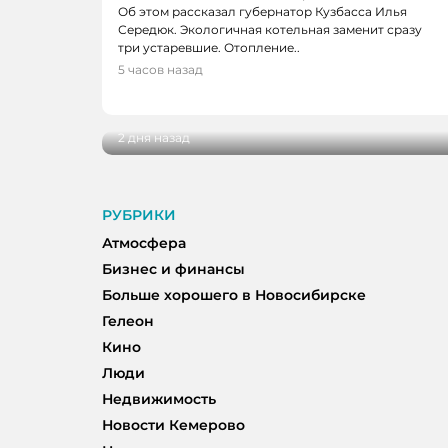
Об этом рассказал губернатор Кузбасса Илья
Середюк. Экологичная котельная заменит сразу
три устаревшие. Отопление..
5 часов назад
НОВОСТИ
Школьные укрытия Кемерова проверя
2 дня назад
РУБРИКИ
Атмосфера
Бизнес и финансы
Больше хорошего в Новосибирске
Гелеон
Кино
Люди
Недвижимость
Новости Кемерово