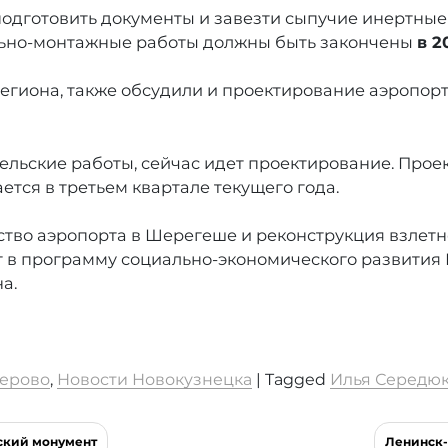
подготовить документы и завезти сыпучие инертны
ельно-монтажные работы должны быть закончены
в 2
региона, также обсудили и проектирование аэропо
льские работы, сейчас идет проектирование. Проек
тся в третьем квартале текущего года.
ьство аэропорта в Шерегеше и реконструкция взлет
т в программу социально-экономического развития
а.
ерово
,
Новости Новокузнецка
|
Tagged
Илья Середю
ский монумент
Ленинск-