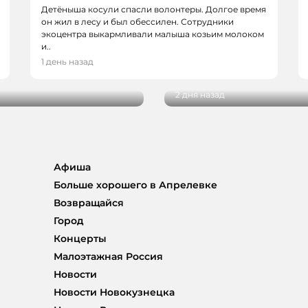
Детёныша косули спасли волонтеры. Долгое время
он жил в лесу и был обессилен. Сотрудники
экоцентра выкармливали малыша козьим молоком
НОВОСТИ, НОВОСТИ
и..
Три автобуса в Кемер
1 день назад
ют перед 1 сентября
Красная
2 дня назад
Афиша
Больше хорошего в Апрелевке
Возвращайся
Город
Концерты
Малоэтажная Россия
Новости
Новости Новокузнецка