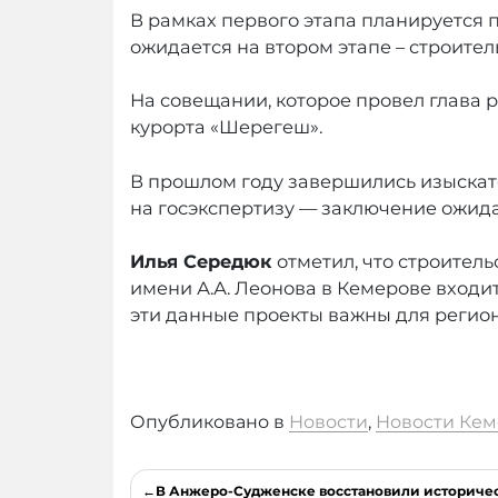
В рамках первого этапа планируется 
ожидается на втором этапе – строит
На совещании, которое провел глава 
курорта «Шерегеш».
В прошлом году завершились изыскате
на госэкспертизу — заключение ожидае
Илья Середюк
отметил, что строител
имени А.А. Леонова в Кемерове входи
эти данные проекты важны для регион
Опубликовано в
Новости
,
Новости Кем
Навигация
В Анжеро-Судженске восстановили историче