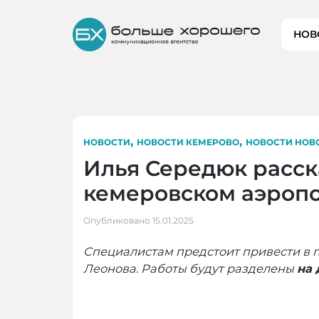
Skip
to
НОВ
content
,
,
НОВОСТИ
НОВОСТИ КЕМЕРОВО
НОВОСТИ НОВ
Илья Середюк расск
кемеровском аэроп
Опубликовано
15.01.2025
Специалистам предстоит привести в 
Леонова. Работы будут разделены
на 