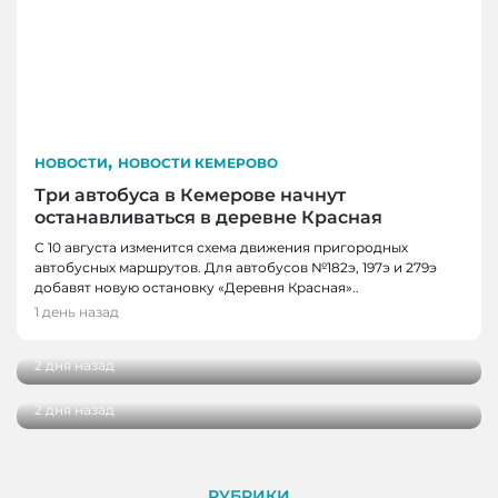
,
НОВОСТИ
НОВОСТИ КЕМЕРОВО
Три автобуса в Кемерове начнут
останавливаться в деревне Красная
С 10 августа изменится схема движения пригородных
автобусных маршрутов. Для автобусов №182э, 197э и 279э
НОВОСТИ
добавят новую остановку «Деревня Красная»..
НОВОСТИ, НОВОСТИ КЕМЕРОВО
В Кузбассе наградили лучших тренеров,
1 день назад
спортсменов и ветеранов отрасли
В Кемерове более 280 школьников
получили помощь перед новым учебным
2 дня назад
годом
2 дня назад
РУБРИКИ