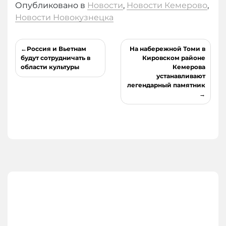
Опубликовано в
Новости
,
Новости Кемерово
,
Новости Новокузнецка
Навигация
Россия и Вьетнам
На набережной Томи в
по
будут сотрудничать в
Кировском районе
области культуры
Кемерова
записям
устанавливают
легендарный памятник