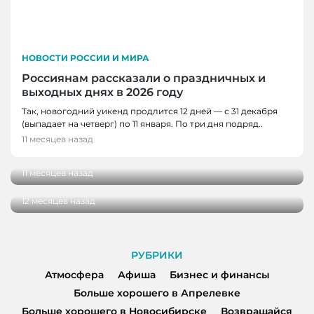
НОВОСТИ РОССИИ И МИРА
Россиянам рассказали о праздничных и
выходных днях в 2026 году
Так, новогодний уикенд продлится 12 дней — с 31 декабря
НОВОСТИ РОССИИ И МИРА
(выпадает на четверг) по 11 января. По три дня подряд..
АТМОСФЕРА, НОВОСТИ РОССИИ И МИРА
Памятник Феликсу Дзержинскому открыли
11 месяцев назад
в Омске
Экспертный совет по развитию
архитектурного кода страны предложили
11 месяцев назад
создать в России
12 месяцев назад
РУБРИКИ
Атмосфера
Афиша
Бизнес и финансы
Больше хорошего в Апрелевке
Больше хорошего в Новосибирске
Возвращайся