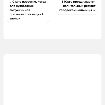
Навигация
Стало известно, когда
В Юрге продолжается
по
для кузбасских
капитальный ремонт
выпускников
городской больницы
записям
прозвенит последний
звонок