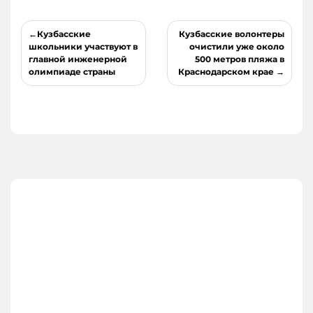
Навигация
Кузбасские
Кузбасские волонтеры
по
школьники участвуют в
очистили уже около
главной инженерной
500 метров пляжа в
записям
олимпиаде страны
Краснодарском крае