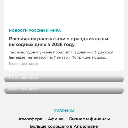
НОВОСТИ РОССИИ И МИРА
Россиянам рассказали о праздничных и
выходных днях в 2026 году
Так, новогодний уикенд продлится 12 дней — с 31 декабря
НОВОСТИ РОССИИ И МИРА
(выпадает на четверг) по 11 января. По три дня подряд..
АТМОСФЕРА, НОВОСТИ РОССИИ И МИРА
Памятник Феликсу Дзержинскому открыли
11 месяцев назад
в Омске
Экспертный совет по развитию
архитектурного кода страны предложили
11 месяцев назад
создать в России
11 месяцев назад
РУБРИКИ
Атмосфера
Афиша
Бизнес и финансы
Больше хорошего в Апрелевке