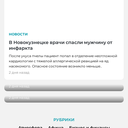
НОВОСТИ
В Новокузнецке врачи спасли мужчину от
инфаркта
После укуса пчелы пациент попал в отделение неотложной
кардиологии с тяжелой аллергической реакцией на яд
НОВОСТИ
насекомого. Опасное состояние возникло меньше..
Школьные укрытия Кемерова проверяют
2 дня назад
НОВОСТИ, НОВОСТИ КЕМЕРОВО
перед 1 сентября
Три автобуса в Кемерове начнут
2 дня назад
останавливаться в деревне Красная
2 дня назад
РУБРИКИ
Атмосфера
Афиша
Бизнес и финансы