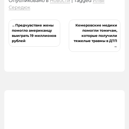
Опубликовано в
Новости
|
Tagged
Илья
Середюк
Навигация
Предчувствие жены
Кемеровские медики
по
помогло американцу
помогли томичам,
выиграть 19 миллионов
которые получили
записям
рублей
тяжелые травмы в ДТП