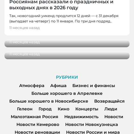
Россиянам рассказали о праздничных и
выходных днях в 2026 году
Так, новогодний уикенд продлится 12 дней — с 31 декабря
НОВОСТИ РОССИИ И МИРА
(выпадает на четверг) по 11 января. По три дня подряд..
АТМОСФЕРА, НОВОСТИ РОССИИ И МИРА
Памятник Феликсу Дзержинскому открыли
11 месяцев назад
в Омске
Экспертный совет по развитию
архитектурного кода страны предложили
11 месяцев назад
создать в России
11 месяцев назад
РУБРИКИ
Атмосфера
Афиша
Бизнес и финансы
Больше хорошего в Апрелевке
Больше хорошего в Новосибирске
Возвращайся
Гелеон
Город
Кино
Концерты
Люди
Малоэтажная Россия
Недвижимость
Новости
Новости Кемерово
Новости Новокузнецка
Новости реновации
Новости России и мира