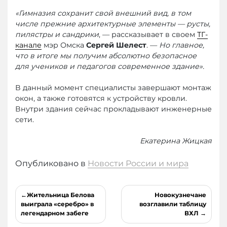
«Гимназия сохранит свой внешний вид, в том
числе прежние архитектурные элементы — русты,
пилястры и сандрики
, — рассказывает в своем
ТГ-
канале
мэр Омска
Сергей Шелест
. —
Но главное,
что в итоге мы получим абсолютно безопасное
для учеников и педагогов современное здание».
В данный момент специалисты завершают монтаж
окон, а также готовятся к устройству кровли.
Внутри здания сейчас прокладывают инженерные
сети.
Екатерина Жицкая
Опубликовано в
Новости России и мира
Навигация
Жительница Белова
Новокузнечане
по
выиграла «серебро» в
возглавили таблицу
легендарном забеге
ВХЛ
записям