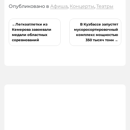
Опубликовано в
Афиша
,
Концерты
,
Театры
Навигация
Легкоатлетки из
В Кузбассе запустят
по
Кемерова завоевали
мусоросортировочный
медали областных
комплекс мощностью
записям
соревнований
350 тысяч тонн