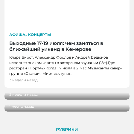
,
АФИША
КОНЦЕРТЫ
Выходные 17-19 июля: чем заняться в
ближайший уикенд в Кемерове
Клара Бирст, Александр Фролов и Андрей Дедюнов
исполнят знакомые хиты в авторском звучании (18+).Где:
ресторан «Порт42»Когда: 17 июля в 21 час Музыканты кавер-
АФИША
группы «Станция Мир» выступят..
В Кемерове 24 июля откроется выставка
3 недели назад
АФИША, КОНЦЕРТЫ, ТЕАТРЫ
«Дорога шириною в жизнь»
Выходные 3-5 июля: чем заняться в
3 недели назад
ближайший уикенд в Кемерове
1 месяц назад
РУБРИКИ