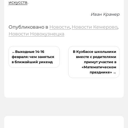
искусств
.
Иван Крамер
Опубликовано в
Новости
,
Новости Кемерово
,
Новости Новокузнецка
Навигация
Выходные 14-16
В Кузбассе школьники
по
февраля: чем заняться
вместе с родителями
в ближайший уикенд
примут участие в
записям
«Математическом
празднике»