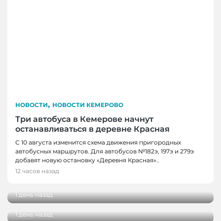
,
НОВОСТИ
НОВОСТИ КЕМЕРОВО
Три автобуса в Кемерове начнут
останавливаться в деревне Красная
С 10 августа изменится схема движения пригородных
автобусных маршрутов. Для автобусов №182э, 197э и 279э
НОВОСТИ
добавят новую остановку «Деревня Красная»..
НОВОСТИ, НОВОСТИ КЕМЕРОВО
В Кузбассе наградили лучших тренеров,
12 часов назад
спортсменов и ветеранов отрасли
В Кемерове более 280 школьников
получили помощь перед новым учебным
1 день назад
годом
1 день назад