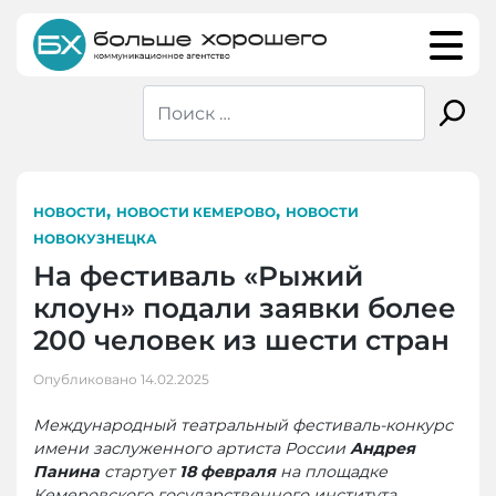
Skip
to
content
,
,
НОВОСТИ
НОВОСТИ КЕМЕРОВО
НОВОСТИ
НОВОКУЗНЕЦКА
На фестиваль «Рыжий
клоун» подали заявки более
200 человек из шести стран
Опубликовано
14.02.2025
Международный театральный фестиваль-конкурс
имени заслуженного артиста России
Андрея
Панина
стартует
18 февраля
на площадке
Кемеровского государственного института