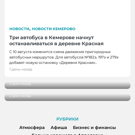
,
НОВОСТИ
НОВОСТИ КЕМЕРОВО
Три автобуса в Кемерове начнут
останавливаться в деревне Красная
С 10 августа изменится схема движения пригородных
автобусных маршрутов. Для автобусов №182э, 197э и 279э
НОВОСТИ
добавят новую остановку «Деревня Красная»..
НОВОСТИ, НОВОСТИ КЕМЕРОВО
В Кузбассе наградили лучших тренеров,
1 день назад
спортсменов и ветеранов отрасли
В Кемерове более 280 школьников
получили помощь перед новым учебным
2 дня назад
годом
2 дня назад
РУБРИКИ
Атмосфера
Афиша
Бизнес и финансы