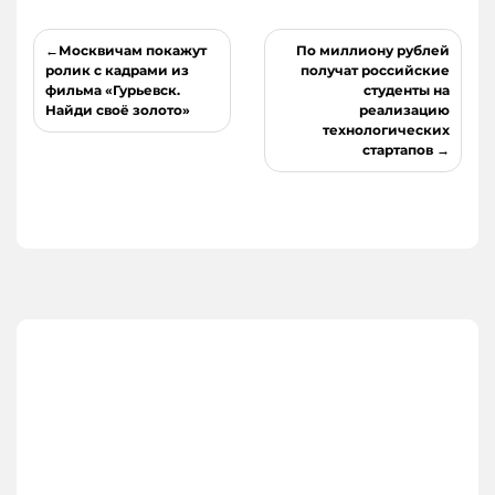
Навигация
Москвичам покажут
По миллиону рублей
по
ролик с кадрами из
получат российские
фильма «Гурьевск.
студенты на
записям
Найди своё золото»
реализацию
технологических
стартапов