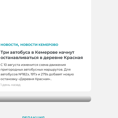
,
НОВОСТИ
НОВОСТИ КЕМЕРОВО
Три автобуса в Кемерове начнут
останавливаться в деревне Красная
С 10 августа изменится схема движения
пригородных автобусных маршрутов. Для
автобусов №182э, 197э и 279э добавят новую
 КЕМЕРОВО
остановку «Деревня Красная»..
0 школьников получили помощь перед
1 день назад
м
РЕДАКЦИЯ