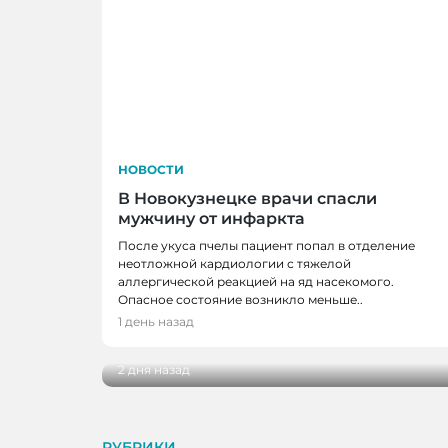
НОВОСТИ
В Новокузнецке врачи спасли
мужчину от инфаркта
После укуса пчелы пациент попал в отделение
неотложной кардиологии с тяжелой
аллергической реакцией на яд насекомого.
НОВОСТИ
Опасное состояние возникло меньше..
В Кузбассе наградили лучших тренеро
1 день назад
ветеранов отрасли
2 дня назад
РУБРИКИ