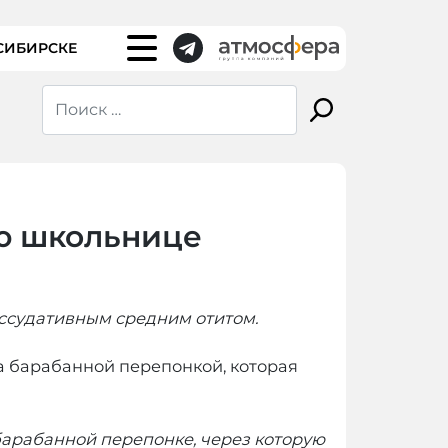
СИБИРСКЕ
ю школьнице
кссудативным средним отитом.
за барабанной перепонкой, которая
барабанной перепонке, через которую