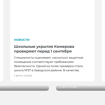
НОВОСТИ
Школьные укрытия Кемерова
проверяют перед 1 сентября
Специалисты оценивают, насколько защитные
помещения соответствуют требованиям
безопасности. Одной из точек проверки стала
НОВОСТИ, НОВОСТИ
школа №37 в Заводском районе. В качестве..
в, спортсменов и
В Кемерове более 28
1 день назад
новым учебным годо
2 дня назад