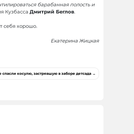
ентилироваться барабанная полость и
ия Кузбасса
Дмитрий Беглов
.
т себя хорошо.
Екатерина Жицкая
е спасли косулю, застрявшую в заборе детсада