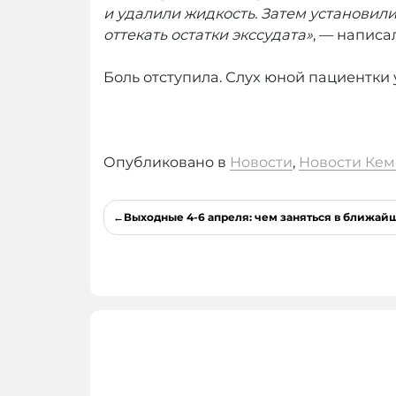
и удалили жидкость. Затем установил
оттекать остатки экссудата»
, — напис
Боль отступила. Слух юной пациентки
Опубликовано в
Новости
,
Новости Кем
Навигация
Выходные 4-6 апреля: чем заняться в ближай
по
записям