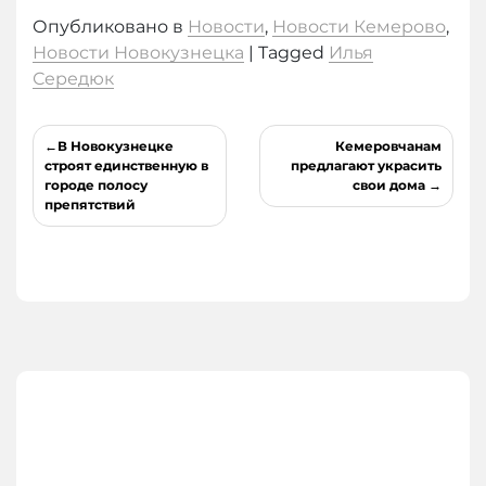
Опубликовано в
Новости
,
Новости Кемерово
,
Новости Новокузнецка
|
Tagged
Илья
Середюк
Навигация
В Новокузнецке
Кемеровчанам
по
строят единственную в
предлагают украсить
городе полосу
свои дома
записям
препятствий