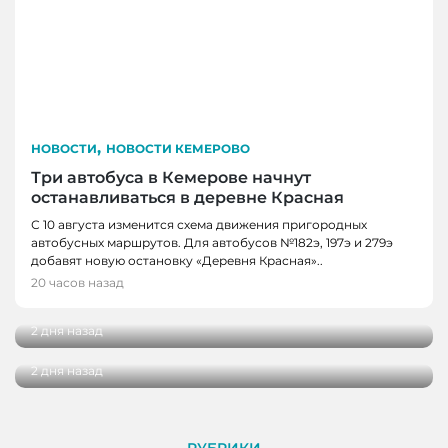
,
НОВОСТИ
НОВОСТИ КЕМЕРОВО
Три автобуса в Кемерове начнут
останавливаться в деревне Красная
С 10 августа изменится схема движения пригородных
автобусных маршрутов. Для автобусов №182э, 197э и 279э
НОВОСТИ
добавят новую остановку «Деревня Красная»..
НОВОСТИ, НОВОСТИ КЕМЕРОВО
В Кузбассе наградили лучших тренеров,
20 часов назад
спортсменов и ветеранов отрасли
В Кемерове более 280 школьников
получили помощь перед новым учебным
2 дня назад
годом
2 дня назад
РУБРИКИ