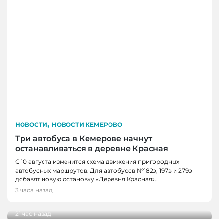
,
НОВОСТИ
НОВОСТИ КЕМЕРОВО
Три автобуса в Кемерове начнут
останавливаться в деревне Красная
С 10 августа изменится схема движения пригородных
автобусных маршрутов. Для автобусов №182э, 197э и 279э
НОВОСТИ
добавят новую остановку «Деревня Красная»..
НОВОСТИ, НОВОСТИ КЕМЕРОВО
В Кузбассе наградили лучших тренеров,
3 часа назад
спортсменов и ветеранов отрасли
В Кемерове более 280 школьников
получили помощь перед новым учебным
21 час назад
годом