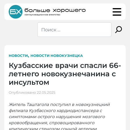
Skip
to
content
,
НОВОСТИ
НОВОСТИ НОВОКУЗНЕЦКА
Кузбасские врачи спасли 66-
летнего новокузнечанина с
инсультом
Опубликовано
22.05.2025
Житель Таштагола поступил в новокузнецкий
филиала Кузбасского кардиодиспансера с
симптомами острого нарушения мозгового
кровообращения, спровоцированного
критическим стенозом сонной артерии.