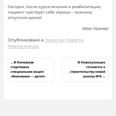
Сегодня, после курса лечения и реабилитации,
пациент чувствует себя хорошо – мужчину
отпустили домой.
Иван Крамер
Опубликовано в
Новости
,
Новости
Новокузнецка
Навигация
В Кемерове
В Новокузнецке
по
стартовала
готовятся к
специальная акция
строительству новой
записям
«Внимание — дети!»
школы №9