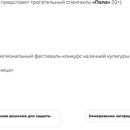
 представят трогательный спектакль
«Папа»
(12+).
региональный фестиваль-конкурс казачьей культур
ница»
онное решение для защиты
Кемеровские загород