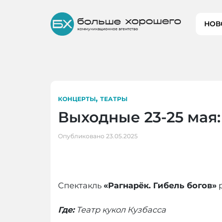
Skip
to
НОВ
content
,
КОНЦЕРТЫ
ТЕАТРЫ
Выходные 23-25 мая
Опубликовано
23.05.2025
Спектакль
«Рагнарёк. Гибель богов»
р
Где:
Театр кукол Кузбасса