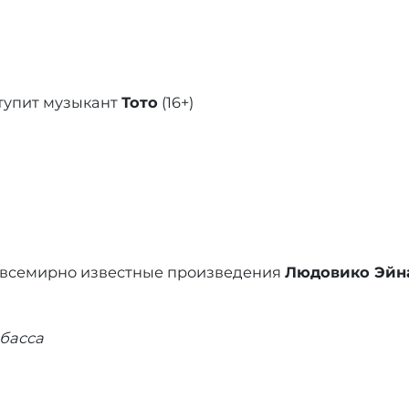
тупит музыкант
Тото
(16+)
 всемирно известные произведения
Людовико Эйна
басса