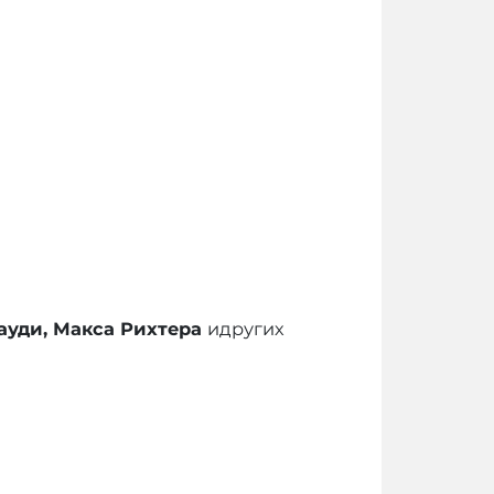
уди, Макса Рихтера
идругих