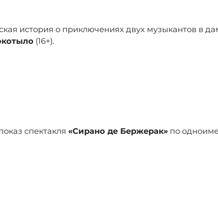
кая история о приключениях двух музыкантов в да
окотыло
(16+).
показ спектакля
«Сирано де Бержерак»
по одноиме