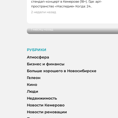
стендап-концерт в Кемерове (18+). Где: арт-
пространство «Наследие» Когда: 24..
АФИША, КОНЦЕРТЫ, ТЕАТРЫ
2 недели назад
Выходные 26-28 июня: чем заняться 
Кемерове
1 месяц назад
РУБРИКИ
Атмосфера
Бизнес и финансы
Больше хорошего в Новосибирске
Гелеон
Кино
Люди
Недвижимость
Новости Кемерово
Новости реновации