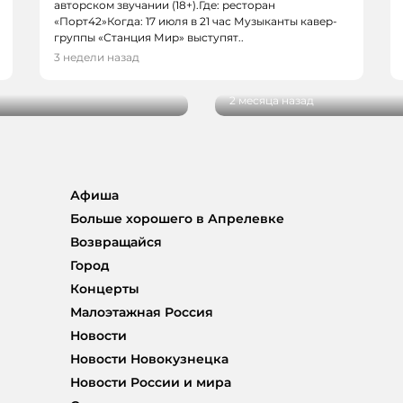
авторском звучании (18+).Где: ресторан
«Порт42»Когда: 17 июля в 21 час Музыканты кавер-
АФИША, КОНЦЕРТЫ, 
группы «Станция Мир» выступят..
в ближайший уикенд в
Выходные 19-21 мая: 
3 недели назад
Кемерове
2 месяца назад
Афиша
Больше хорошего в Апрелевке
Возвращайся
Город
Концерты
Малоэтажная Россия
Новости
Новости Новокузнецка
Новости России и мира