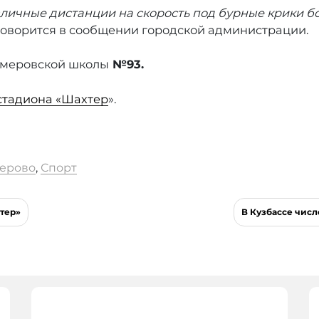
ичные дистанции на скорость под бурные крики бо
 говорится в сообщении городской администрации.
емеровской школы
№93.
 стадиона «Шахтер
».
ерово
,
Спорт
тер»
В Кузбассе числ