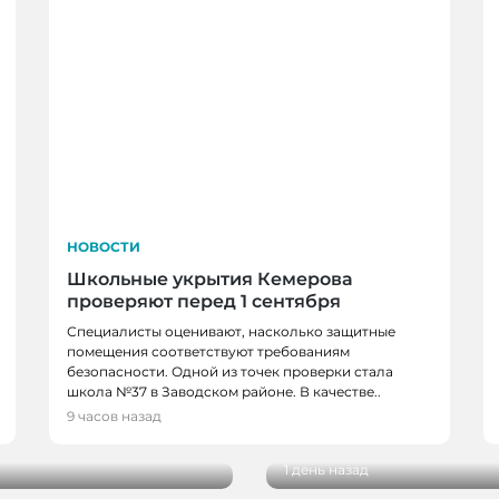
НОВОСТИ
Школьные укрытия Кемерова
проверяют перед 1 сентября
Специалисты оценивают, насколько защитные
помещения соответствуют требованиям
безопасности. Одной из точек проверки стала
НОВОСТИ, НОВОСТИ
школа №37 в Заводском районе. В качестве..
в, спортсменов и
В Кемерове более 28
9 часов назад
новым учебным годо
1 день назад