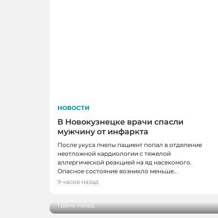
НОВОСТИ
В Новокузнецке врачи спасли
мужчину от инфаркта
После укуса пчелы пациент попал в отделение
неотложной кардиологии с тяжелой
аллергической реакцией на яд насекомого.
НОВОСТИ
Опасное состояние возникло меньше..
В Кузбассе наградили лучших тренеро
9 часов назад
ветеранов отрасли
1 день назад