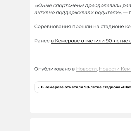
«Юные спортсмены преодолевали разл
активно поддерживали родители»
, —
Соревнования прошли на стадионе к
Ранее
в Кемерове отметили 90-летие
Опубликовано в
Новости
,
Новости Кем
Навигация
В Кемерове отметили 90-летие стадиона «Шах
по
записям