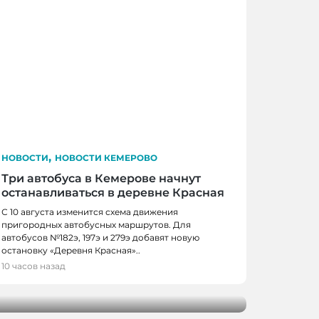
,
НОВОСТИ
НОВОСТИ КЕМЕРОВО
Три автобуса в Кемерове начнут
останавливаться в деревне Красная
С 10 августа изменится схема движения
пригородных автобусных маршрутов. Для
автобусов №182э, 197э и 279э добавят новую
 КЕМЕРОВО
остановку «Деревня Красная»..
0 школьников получили помощь перед
10 часов назад
м