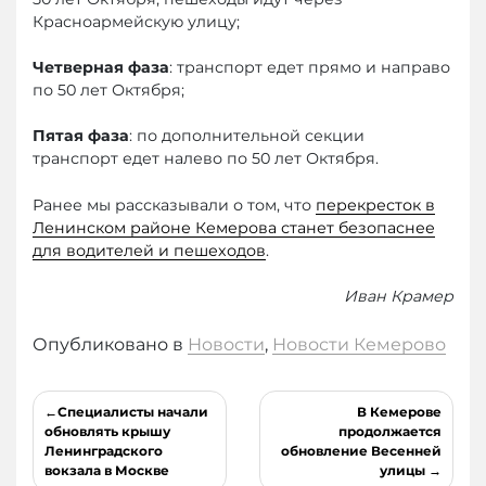
Красноармейскую улицу;
Четверная
фаза
: транспорт едет прямо и направо
по 50 лет Октября;
Пятая фаза
: по дополнительной секции
транспорт едет налево по 50 лет Октября.
Ранее мы рассказывали о том, что
перекресток в
Ленинском районе Кемерова станет безопаснее
для водителей и пешеходов
.
Иван Крамер
Опубликовано в
Новости
,
Новости Кемерово
Навигация
Специалисты начали
В Кемерове
по
обновлять крышу
продолжается
Ленинградского
обновление Весенней
записям
вокзала в Москве
улицы