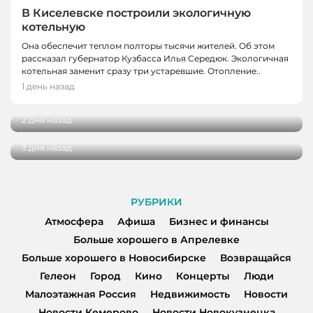
В Киселевске построили экологичную
котельную
Она обеспечит теплом полторы тысячи жителей. Об этом
рассказал губернатор Кузбасса Илья Середюк. Экологичная
НОВОСТИ
котельная заменит сразу три устаревшие. Отопление..
В экоцентре заповедника «Кузнецкий
1 день назад
НОВОСТИ
Алатау» поселился Сахарок
В Новокузнецке врачи спасли мужчину от
2 дня назад
инфаркта
3 дня назад
РУБРИКИ
Атмосфера
Афиша
Бизнес и финансы
Больше хорошего в Апрелевке
Больше хорошего в Новосибирске
Возвращайся
Гелеон
Город
Кино
Концерты
Люди
Малоэтажная Россия
Недвижимость
Новости
Новости Кемерово
Новости Новокузнецка