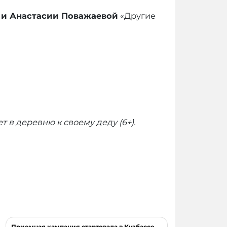
 и Анастасии Поважаевой
«Другие
 в деревню к своему деду (6+).
Приемная кампания стартовала в Кузбассе