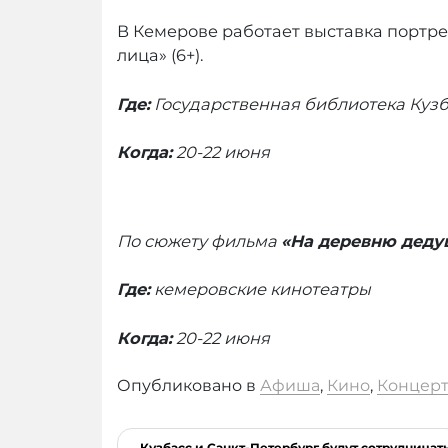
В Кемерове работает выставка портр
лица» (6+).
Где:
Государственная библиотека Кузб
Когда:
20-22 июня
По сюжету фильма
«На деревню деду
Где:
кемеровские кинотеатры
Когда:
20-22 июня
Опубликовано в
Афиша
,
Кино
,
Концер
Навигация
Кузбасс и Санкт-Петербург будут сотрудничат