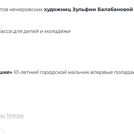
етов кемеровских
художниц Зульфии Балабановой
асса для детей и молодёжи
шке»
10-летний городской мальчик впервые попадает
ты
,
Театры
ь