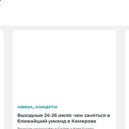
,
АФИША
КОНЦЕРТЫ
Выходные 24-26 июля: чем заняться в
ближайший уикенд в Кемерове
Томские комики Илья Сойер и Катя Гусева