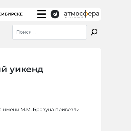
СИБИРСКЕ
ий уикенд
а имени М.М. Бровуна привезли