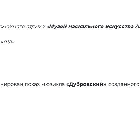
семейного отдыха
«Музей наскального искусства 
ница»
анирован показ мюзикла
«Дубровский»
, созданног