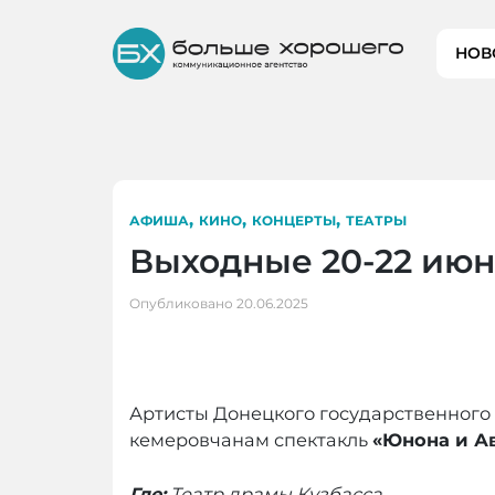
Skip
to
НОВ
content
,
,
,
АФИША
КИНО
КОНЦЕРТЫ
ТЕАТРЫ
Выходные 20-22 июн
Опубликовано
20.06.2025
Артисты Донецкого государственного
кемеровчанам спектакль
«Юнона и А
Где:
Театр драмы Кузбасса