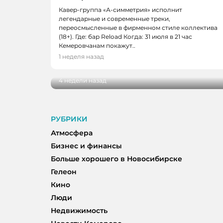
Кавер-группа «А-симметрия» исполнит
легендарные и современные треки,
переосмысленные в фирменном стиле коллектива
(18+). Где: бар Reload Когда: 31 июля в 21 час
АФИША
Кемеровчанам покажут..
В Кемерове 24 июля откроется выста
1 неделя назад
в жизнь»
4 недели назад
РУБРИКИ
Атмосфера
Бизнес и финансы
Больше хорошего в Новосибирске
Гелеон
Кино
Люди
Недвижимость