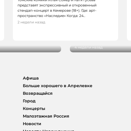
представят экспрессивный и откровенный
стендап-концерт в Кемерове (18+). Где: арт-
пространство «Наследие» Когда: 24..
2 недели назад
КИНО
вка «Дорога шириною
Рецензия на фильм «Х
на этот раз
4 недели назад
Афиша
Больше хорошего в Апрелевке
Возвращайся
Город
Концерты
Малоэтажная Россия
Новости