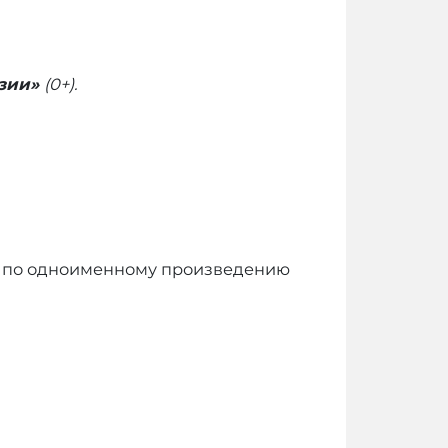
Азии»
(0+).
о по одноименному произведению