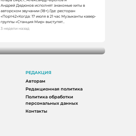
Андрей Дедюнов исполнят знакомые хиты в
авторском звучании (18+).Где: ресторан
«Порт42»Когда: 17 июля в 21 час Музыканты кавер-
группы «Станция Мир» выступят..
3 недели назад
олоп 3»: что вышло у Клима Шипенко
РЕДАКЦИЯ
Авторам
Редакционная политика
Политика обработки
персональных данных
Контакты