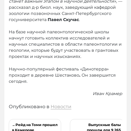
станет важным этапом в научной деятельности»,
—
рассказал д-р биол. наук, заведующий кафедрой
зоологии позвоночных Санкт-Петербургского
госуниверситета
Павел Скучас
.
На базе научной палеонтологической школы
начнут готовить коллектив исследователей и
научных специалистов в области палеонтологии и
геологии, которые будут участвовать в грантовых
проектах и научных изысканиях.
Научно-популярный фестиваль «Динотерра»
проходит в деревне Шестаково
.
Он завершится
сегодня.
Иван Крамер
Опубликовано в
Новости
Навигация
Рейд на Томи прошел
Выпускные балы
в Кемерове
прошли для 9 265