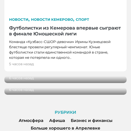
,
,
НОВОСТИ
НОВОСТИ КЕМЕРОВО
СПОРТ
Футболистки из Кемерова впервые сыграют
в финале Юношеской лиги
Команда «Кузбасс-СШОР-девочки» Ирины Кузнецовой
блестяще провели регулярный чемпионат. Юные
футболистки стали единственной командой в стране,
НОВОСТИ
которая не потерпела ни одного..
В Кузбассе школы здоровья посетили более
5 часов назад
НОВОСТИ
100 000 человек
В Кузбассе начались дополнительные
6 часов назад
поставки топлива для аграриев
6 часов назад
РУБРИКИ
Атмосфера
Афиша
Бизнес и финансы
Больше хорошего в Апрелевке