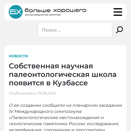
Skip
to
content
НОВОСТИ
Собственная научная
палеонтологическая школа
появится в Кузбассе
Опубликовано
29.06.2025
О ее создании сообщили на пленарном заседании
IV Международного симпозиума
«Палеонтологические местонахождения и
геологические памятники России: исследования,
музеефикация, сохранение и перспективы