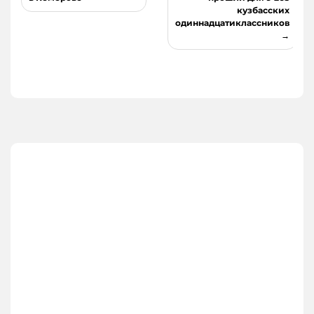
по
кузбасских
записям
одиннадцатиклассников