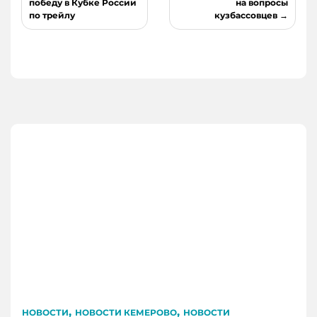
победу в Кубке России
на вопросы
записям
по трейлу
кузбассовцев
,
,
НОВОСТИ
НОВОСТИ КЕМЕРОВО
НОВОСТИ