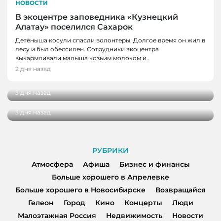
НОВОСТИ
В экоцентре заповедника «Кузнецкий
Алатау» поселился Сахарок
Детёныша косули спасли волонтеры. Долгое время он жил в
лесу и был обессилен. Сотрудники экоцентра
НОВОСТИ
выкармливали малыша козьим молоком и..
В Новокузнецке врачи спасли мужчину от
2 дня назад
НОВОСТИ
инфаркта
Школьные укрытия Кемерова проверяют
3 дня назад
перед 1 сентября
3 дня назад
РУБРИКИ
Атмосфера
Афиша
Бизнес и финансы
Больше хорошего в Апрелевке
Больше хорошего в Новосибирске
Возвращайся
Гелеон
Город
Кино
Концерты
Люди
Малоэтажная Россия
Недвижимость
Новости