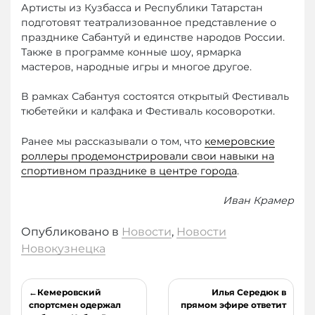
Артисты из Кузбасса и Республики Татарстан
подготовят театрализованное представление о
празднике Сабантуй и единстве народов России.
Также в программе конные шоу, ярмарка
мастеров, народные игры и многое другое.
В рамках Сабантуя состоятся открытый Фестиваль
тюбетейки и калфака и Фестиваль косоворотки.
Ранее мы рассказывали о том, что
кемеровские
роллеры продемонстрировали свои навыки на
спортивном празднике в центре города
.
Иван Крамер
Опубликовано в
Новости
,
Новости
Новокузнецка
Навигация
Кемеровский
Илья Середюк в
по
спортсмен одержал
прямом эфире ответит