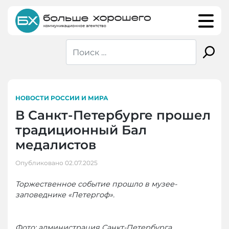
Skip
to
content
НОВОСТИ РОССИИ И МИРА
В Санкт-Петербурге прошел
традиционный Бал
медалистов
Опубликовано
02.07.2025
Торжественное событие прошло в музее-
заповеднике «Петергоф».
Фото: администрация Санкт-Петербурга