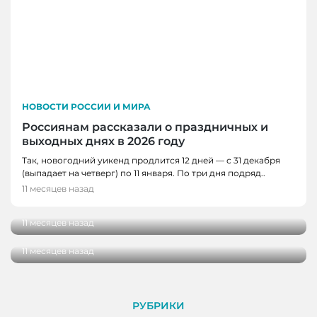
НОВОСТИ РОССИИ И МИРА
Россиянам рассказали о праздничных и
выходных днях в 2026 году
Так, новогодний уикенд продлится 12 дней — с 31 декабря
НОВОСТИ РОССИИ И МИРА
(выпадает на четверг) по 11 января. По три дня подряд..
АТМОСФЕРА, НОВОСТИ РОССИИ И МИРА
Памятник Феликсу Дзержинскому открыли
11 месяцев назад
в Омске
Экспертный совет по развитию
архитектурного кода страны предложили
11 месяцев назад
создать в России
11 месяцев назад
РУБРИКИ