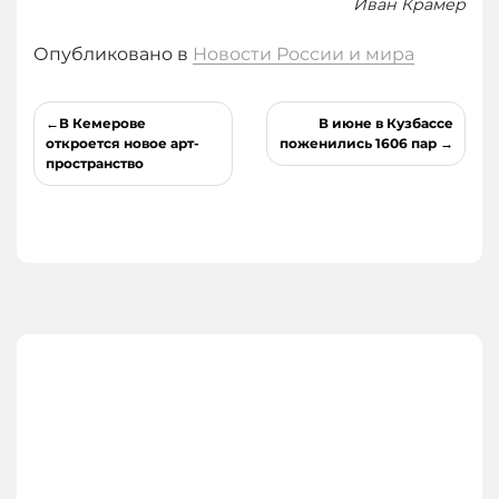
Иван Крамер
Опубликовано в
Новости России и мира
Навигация
В Кемерове
В июне в Кузбассе
по
откроется новое арт-
поженились 1606 пар
пространство
записям