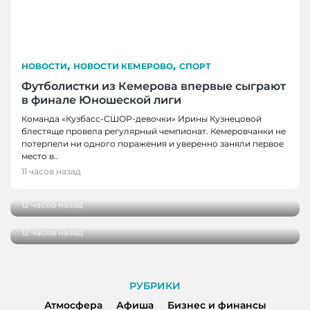
,
,
НОВОСТИ
НОВОСТИ КЕМЕРОВО
СПОРТ
Футболистки из Кемерова впервые сыграют
в финале Юношеской лиги
Команда «Кузбасс-СШОР-девочки» Ирины Кузнецовой
блестяще провела регулярный чемпионат. Кемеровчанки не
потерпели ни одного поражения и уверенно заняли первое
НОВОСТИ
место в..
В Кузбассе школы здоровья посетили более
11 часов назад
НОВОСТИ
100 000 человек
В Кузбассе начались дополнительные
12 часов назад
поставки топлива для аграриев
12 часов назад
РУБРИКИ
Атмосфера
Афиша
Бизнес и финансы