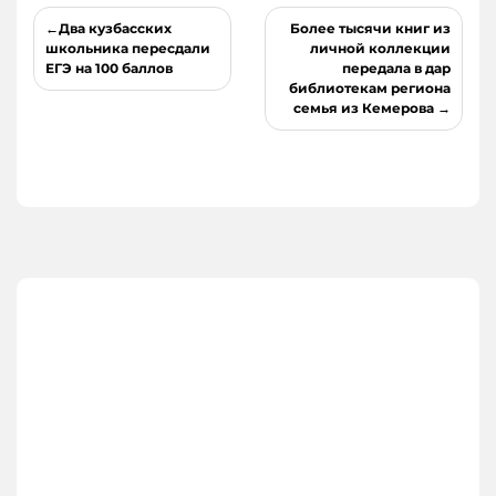
Навигация
Два кузбасских
Более тысячи книг из
по
школьника пересдали
личной коллекции
ЕГЭ на 100 баллов
передала в дар
записям
библиотекам региона
семья из Кемерова