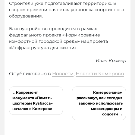
Строители уже подготавливают территорию. В
скором времени начнется установка спортивного
оборудования.
Благоустройство проводится в рамках
федерального проекта «Формирование
комфортной городской среды» нацпроекта
«Инфраструктура для жизни».
Иван Крамер
Опубликовано в
Новости
,
Новости Кемерово
Навигация
Капремонт
Кемеровчанам
по
монумента «Память
расскажут, как сегодня
шахтерам Кузбасса»
законно использовать
записям
начался в Кемерове
мессенджеры и
соцсети