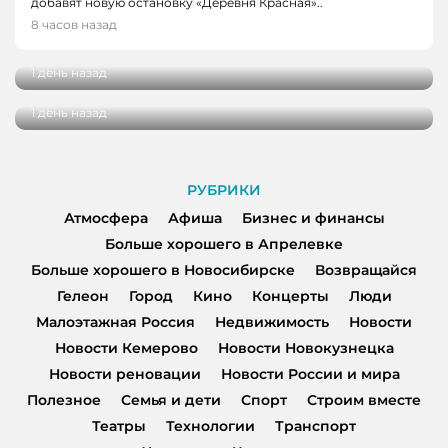
добавят новую остановку «Деревня Красная»..
НОВОСТИ, НОВОСТИ КЕМЕРОВО
В Кузбассе наградили лучших тренеров,
8 часов назад
спортсменов и ветеранов отрасли
В Кемерове более 280 школьников
получили помощь перед новым учебным
1 день назад
годом
1 день назад
РУБРИКИ
Атмосфера
Афиша
Бизнес и финансы
Больше хорошего в Апрелевке
Больше хорошего в Новосибирске
Возвращайся
Гелеон
Город
Кино
Концерты
Люди
Малоэтажная Россия
Недвижимость
Новости
Новости Кемерово
Новости Новокузнецка
Новости реновации
Новости России и мира
Полезное
Семья и дети
Спорт
Строим вместе
Театры
Технологии
Транспорт