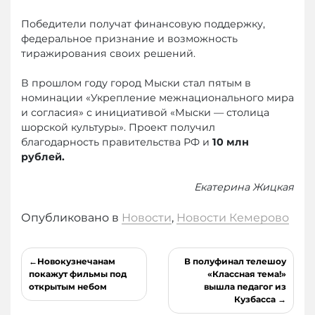
Победители получат финансовую поддержку,
федеральное признание и возможность
тиражирования своих решений.
В прошлом году город Мыски стал пятым в
номинации «Укрепление межнационального мира
и согласия» с инициативой «Мыски — столица
шорской культуры». Проект получил
благодарность правительства РФ и
10 млн
рублей.
Екатерина Жицкая
Опубликовано в
Новости
,
Новости Кемерово
Навигация
Новокузнечанам
В полуфинал телешоу
по
покажут фильмы под
«Классная тема!»
открытым небом
вышла педагог из
записям
Кузбасса