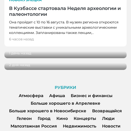
В Кузбассе стартовала Неделя археологии и
палеонтологии
Она пройдет с 10 по 16 августа. В музеях региона откроются
тематические выставки с уникальными археологическими
НОВОСТИ
коллекциями. Запланированы также лекции,..
В Киселевске построили экологичную
6 часов назад
НОВОСТИ
котельную
В экоцентре заповедника «Кузнецкий
1 день назад
Алатау» поселился Сахарок
2 дня назад
РУБРИКИ
Атмосфера
Афиша
Бизнес и финансы
Больше хорошего в Апрелевке
Больше хорошего в Новосибирске
Возвращайся
Гелеон
Город
Кино
Концерты
Люди
Малоэтажная Россия
Недвижимость
Новости